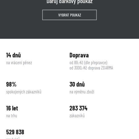
Daruj dárkový poukaz
VYBRAT POUKAZ
14 dnů
Doprava
na vrácení pěnez
od 89,-Kč (dle přepravce)
od 3000,-Kč doprava ZDARMA
98%
30 dnů
spokojených zákazníků
na výměnu zboží
16 let
283 374
na trhu
zákazníků
529 838