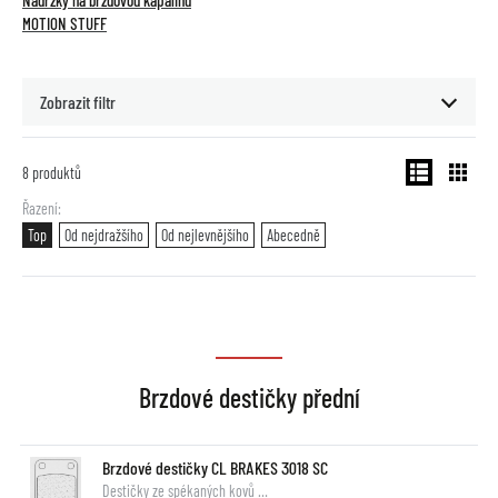
Nádržky na brzdovou kapalinu
MOTION STUFF
Zobrazit filtr
8
produktů
Řazení
Top
Od nejdražšího
Od nejlevnějšího
Abecedně
Brzdové destičky přední
Brzdové destičky CL BRAKES 3018 SC
Destičky ze spékaných kovů …