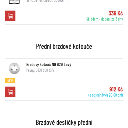
SFAC Series Carbon Scooter …
336 Kč
Skladem - dodání za 3 dny
Přední brzdové kotouče
Brzdový kotouč NG 629 Levý
Pevný, D160 d60 t3,5
NEW
912 Kč
Na objednávku 20-60 dnů
Brzdové destičky přední