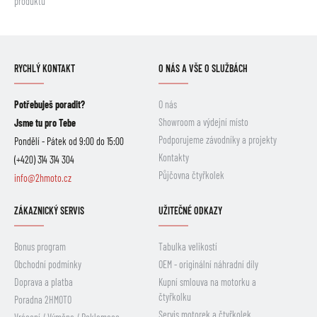
produktů
RYCHLÝ KONTAKT
O NÁS A VŠE O SLUŽBÁCH
Potřebuješ poradit?
O nás
Showroom a výdejní místo
Jsme tu pro Tebe
Podporujeme závodníky a projekty
Pondělí - Pátek od 9:00 do 15:00
Kontakty
(+420) 314 314 304
Půjčovna čtyřkolek
info@2hmoto.cz
ZÁKAZNICKÝ SERVIS
UŽITEČNÉ ODKAZY
Bonus program
Tabulka velikostí
Obchodní podmínky
OEM - originální náhradní díly
Doprava a platba
Kupní smlouva na motorku a
čtyřkolku
Poradna 2HMOTO
Servis motorek a čtyřkolek