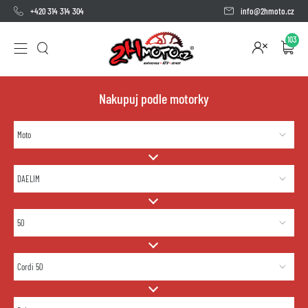
+420 314 314 304
info@2hmoto.cz
103
Nakupuj podle motorky