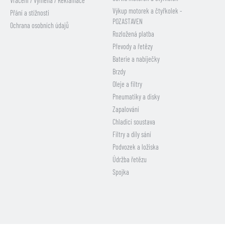
Vrácení / Výměna / Reklamace
Výkup motorek a čtyřkolek -
Přání a stížnosti
POZASTAVEN
Ochrana osobních údajů
Rozložená platba
Převody a řetězy
Baterie a nabíječky
Brzdy
Oleje a filtry
Pneumatiky a disky
Zapalování
Chladicí soustava
Filtry a díly sání
Podvozek a ložiska
Údržba řetězu
Spojka