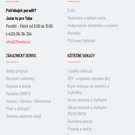
Potřebuješ poradit?
O nás
Showroom a výdejní místo
Jsme tu pro Tebe
Podporujeme závodníky a projekty
Pondělí - Pátek od 9:00 do 15:00
Kontakty
(+420) 314 314 304
Půjčovna čtyřkolek
info@2hmoto.cz
ZÁKAZNICKÝ SERVIS
UŽITEČNÉ ODKAZY
Bonus program
Tabulka velikostí
Obchodní podmínky
OEM - originální náhradní díly
Doprava a platba
Kupní smlouva na motorku a
čtyřkolku
Poradna 2HMOTO
Servis motorek a čtyřkolek
Vrácení / Výměna / Reklamace
Výkup motorek a čtyřkolek -
Přání a stížnosti
POZASTAVEN
Ochrana osobních údajů
Rozložená platba
Převody a řetězy