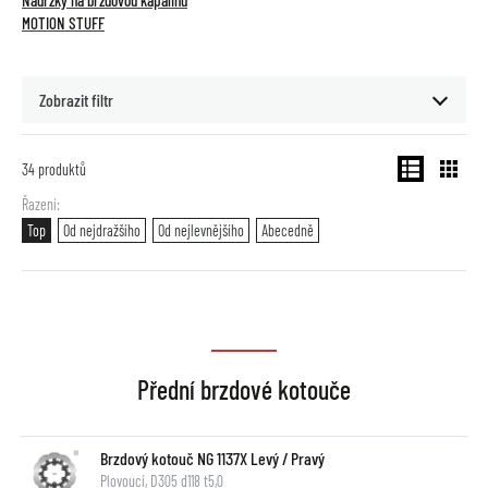
Nádržky na brzdovou kapalinu
MOTION STUFF
Zobrazit filtr
34
produktů
Řazení
Top
Od nejdražšího
Od nejlevnějšího
Abecedně
Přední brzdové kotouče
Brzdový kotouč NG 1137X Levý / Pravý
Plovoucí, D305 d118 t5,0