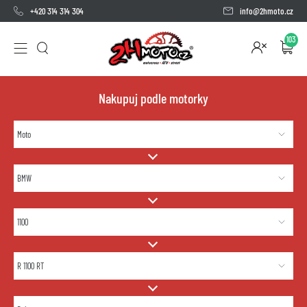
+420 314 314 304
info@2hmoto.cz
103
Nakupuj podle motorky