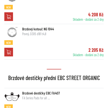
NEW
4 208 Kč
Skladem - dodání za 2 dny
Brzdový kotouč NG 1044
Pevný, D305 d181 t4,8
NEW
2 205 Kč
Skladem - dodání za 2 dny
Brzdové destičky přední EBC STREET ORGANIC
Brzdové destičky EBC FA407
FA Series Pads for all …
NEW