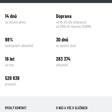
14 dnů
Doprava
na vrácení pěnez
od 89,-Kč (dle přepravce)
od 3000,-Kč doprava ZDARMA
98%
30 dnů
spokojených zákazníků
na výměnu zboží
16 let
283 374
na trhu
zákazníků
529 838
produktů
RYCHLÝ KONTAKT
O NÁS A VŠE O SLUŽBÁCH