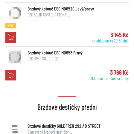
Brzdový kotouč EBC MD652C Levý/pravý
EBC SOLID CONTOUR FRONT …
NEW
3 145 Kč
Na objednávku 20-60 dnů
Brzdový kotouč EBC MD653 Pravý
EBC HPSR SOLID DISC
3 766 Kč
Skladem - dodání za 3 dny
Brzdové destičky přední
Brzdové destičky GOLDFREN 292 AD STREET
Sintrované brzdové destičky …