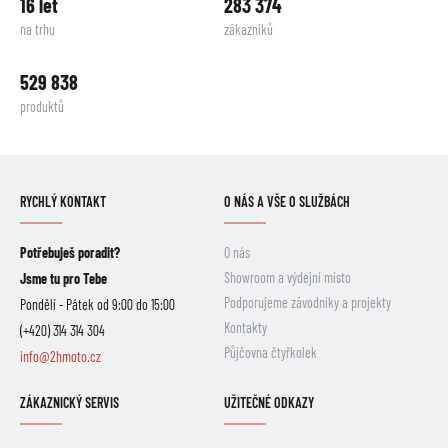
16 let
283 374
na trhu
zákazníků
529 838
produktů
RYCHLÝ KONTAKT
O NÁS A VŠE O SLUŽBÁCH
Potřebuješ poradit?
O nás
Showroom a výdejní místo
Jsme tu pro Tebe
Podporujeme závodníky a projekty
Pondělí - Pátek od 9:00 do 15:00
Kontakty
(+420) 314 314 304
Půjčovna čtyřkolek
info@2hmoto.cz
ZÁKAZNICKÝ SERVIS
UŽITEČNÉ ODKAZY