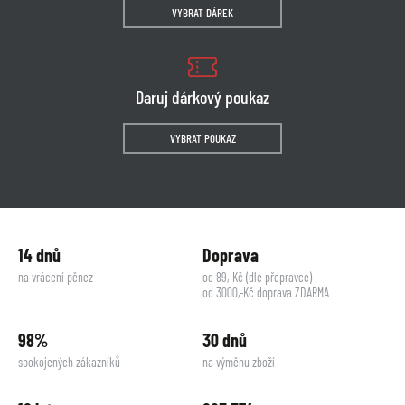
VYBRAT DÁREK
Daruj dárkový poukaz
VYBRAT POUKAZ
14 dnů
Doprava
na vrácení pěnez
od 89,-Kč (dle přepravce)
od 3000,-Kč doprava ZDARMA
98%
30 dnů
spokojených zákazníků
na výměnu zboží