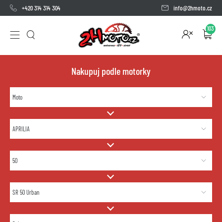
+420 314 314 304
info@2hmoto.cz
103
Nakupuj podle motorky