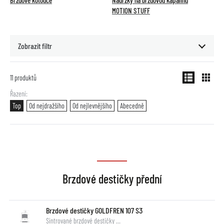
Brzdové kotouče
Nádržky na brzdovou kapalinu
MOTION STUFF
Zobrazit filtr
11
produktů
Řazení
Top
Od nejdražšího
Od nejlevnějšího
Abecedně
Brzdové destičky přední
Brzdové destičky GOLDFREN 107 S3
Sintrované brzdové destičky …