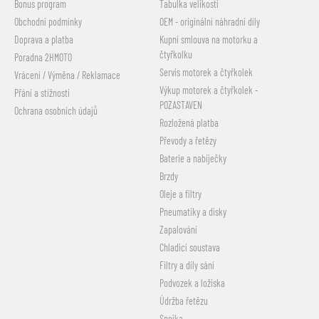
Bonus program
Tabulka velikostí
Obchodní podmínky
OEM - originální náhradní díly
Doprava a platba
Kupní smlouva na motorku a
čtyřkolku
Poradna 2HMOTO
Servis motorek a čtyřkolek
Vrácení / Výměna / Reklamace
Výkup motorek a čtyřkolek -
Přání a stížnosti
POZASTAVEN
Ochrana osobních údajů
Rozložená platba
Převody a řetězy
Baterie a nabíječky
Brzdy
Oleje a filtry
Pneumatiky a disky
Zapalování
Chladicí soustava
Filtry a díly sání
Podvozek a ložiska
Údržba řetězu
Spojka