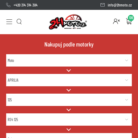
+420 314 314 304
info@2hmoto.cz
106
Nakupuj podle motorky