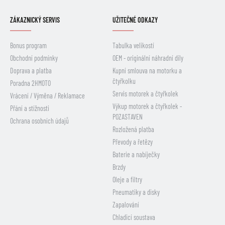
ZÁKAZNICKÝ SERVIS
UŽITEČNÉ ODKAZY
Bonus program
Tabulka velikostí
Obchodní podmínky
OEM - originální náhradní díly
Doprava a platba
Kupní smlouva na motorku a
čtyřkolku
Poradna 2HMOTO
Servis motorek a čtyřkolek
Vrácení / Výměna / Reklamace
Výkup motorek a čtyřkolek -
Přání a stížnosti
POZASTAVEN
Ochrana osobních údajů
Rozložená platba
Převody a řetězy
Baterie a nabíječky
Brzdy
Oleje a filtry
Pneumatiky a disky
Zapalování
Chladicí soustava