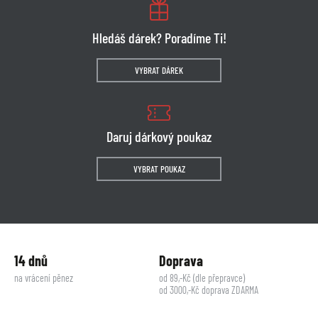
Hledáš dárek? Poradíme Ti!
VYBRAT DÁREK
Daruj dárkový poukaz
VYBRAT POUKAZ
14 dnů
Doprava
na vrácení pěnez
od 89,-Kč (dle přepravce)
od 3000,-Kč doprava ZDARMA