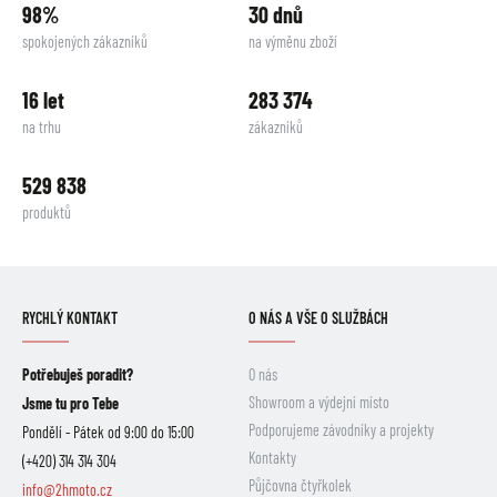
98%
30 dnů
spokojených zákazníků
na výměnu zboží
16 let
283 374
na trhu
zákazníků
529 838
produktů
RYCHLÝ KONTAKT
O NÁS A VŠE O SLUŽBÁCH
Potřebuješ poradit?
O nás
Showroom a výdejní místo
Jsme tu pro Tebe
Podporujeme závodníky a projekty
Pondělí - Pátek od 9:00 do 15:00
Kontakty
(+420) 314 314 304
Půjčovna čtyřkolek
info@2hmoto.cz