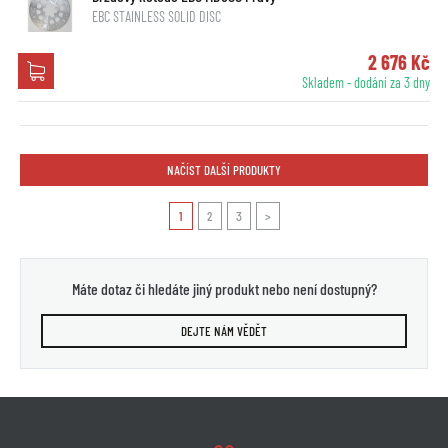
EBC STAINLESS SOLID DISC
2 676 Kč
Skladem - dodání za 3 dny
NAČÍST DALŠÍ PRODUKTY
1
2
3
>
Máte dotaz či hledáte jiný produkt nebo není dostupný?
DEJTE NÁM VĚDĚT