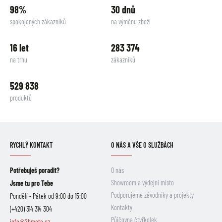
98%
30 dnů
spokojených zákazníků
na výměnu zboží
16 let
283 374
na trhu
zákazníků
529 838
produktů
RYCHLÝ KONTAKT
O NÁS A VŠE O SLUŽBÁCH
Potřebuješ poradit?
O nás
Showroom a výdejní místo
Jsme tu pro Tebe
Podporujeme závodníky a projekty
Pondělí - Pátek od 9:00 do 15:00
Kontakty
(+420) 314 314 304
Půjčovna čtyřkolek
info@2hmoto.cz