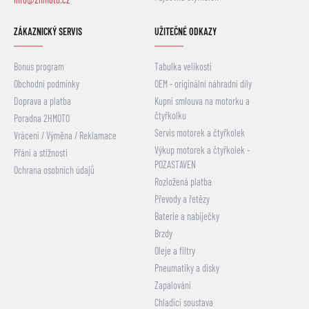
ZÁKAZNICKÝ SERVIS
UŽITEČNÉ ODKAZY
Bonus program
Tabulka velikostí
Obchodní podmínky
OEM - originální náhradní díly
Doprava a platba
Kupní smlouva na motorku a
čtyřkolku
Poradna 2HMOTO
Servis motorek a čtyřkolek
Vrácení / Výměna / Reklamace
Výkup motorek a čtyřkolek -
Přání a stížnosti
POZASTAVEN
Ochrana osobních údajů
Rozložená platba
Převody a řetězy
Baterie a nabíječky
Brzdy
Oleje a filtry
Pneumatiky a disky
Zapalování
Chladicí soustava