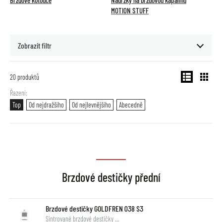
Brzdové kotouče
Nádržky na brzdovou kapalinu
MOTION STUFF
Zobrazit filtr
20
produktů
Řazení
Top
Od nejdražšího
Od nejlevnějšího
Abecedně
Brzdové destičky přední
Brzdové destičky GOLDFREN 038 S3
Sintrované brzdové destičky …