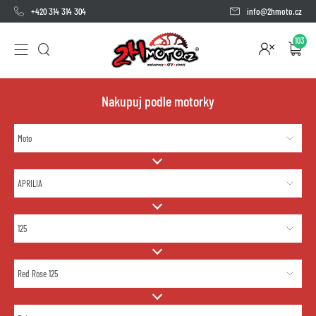
+420 314 314 304
info@2hmoto.cz
103
Nakupuj podle motorky