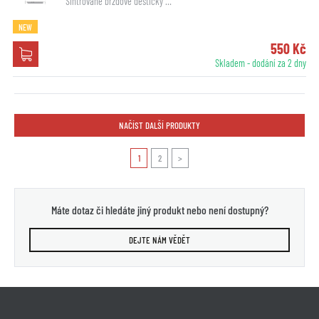
Sintrované brzdové destičky …
NEW
550 Kč
Skladem - dodání za 2 dny
NAČÍST DALŠÍ PRODUKTY
1
2
>
Máte dotaz či hledáte jiný produkt nebo není dostupný?
DEJTE NÁM VĚDĚT