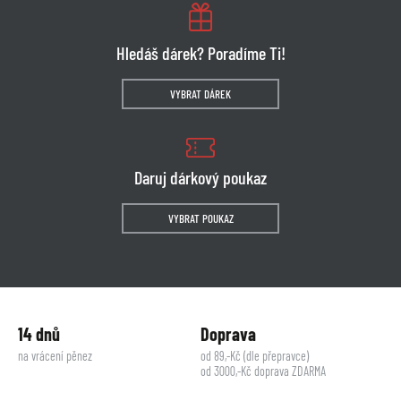
Hledáš dárek? Poradíme Ti!
VYBRAT DÁREK
Daruj dárkový poukaz
VYBRAT POUKAZ
14 dnů
Doprava
na vrácení pěnez
od 89,-Kč (dle přepravce)
od 3000,-Kč doprava ZDARMA