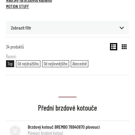
Nádržky na brzdovou kapalinu
MOTION STUFF
Zobrazit filtr
34
produktů
Řazení
Top
Od nejdražšího
Od nejlevnějšího
Abecedně
Přední brzdové kotouče
Brzdový kotouč BREMBO 78B40870 plovoucí
Plovoucí brzdový kotouč