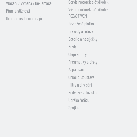
Servis motorek a čtyřkolek
Vrácení / Výměna / Reklamace
Výkup motorek a čtyřkolek -
Přání a stížnosti
POZASTAVEN
Ochrana osobních údajů
Rozložená platba
Převody a řetězy
Baterie a nabíječky
Brzdy
Oleje a filtry
Pneumatiky a disky
Zapalování
Chladicí soustava
Filtry a díly sání
Podvozek a ložiska
Údržba řetězu
Spojka