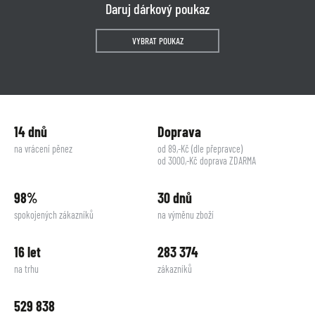
Daruj dárkový poukaz
VYBRAT POUKAZ
14 dnů
Doprava
na vrácení pěnez
od 89,-Kč (dle přepravce)
od 3000,-Kč doprava ZDARMA
98%
30 dnů
spokojených zákazníků
na výměnu zboží
16 let
283 374
na trhu
zákazníků
529 838