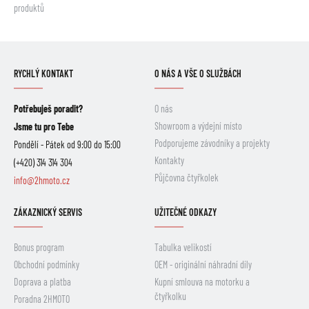
produktů
RYCHLÝ KONTAKT
O NÁS A VŠE O SLUŽBÁCH
Potřebuješ poradit?
O nás
Showroom a výdejní místo
Jsme tu pro Tebe
Podporujeme závodníky a projekty
Pondělí - Pátek od 9:00 do 15:00
Kontakty
(+420) 314 314 304
Půjčovna čtyřkolek
info@2hmoto.cz
ZÁKAZNICKÝ SERVIS
UŽITEČNÉ ODKAZY
Bonus program
Tabulka velikostí
Obchodní podmínky
OEM - originální náhradní díly
Doprava a platba
Kupní smlouva na motorku a
čtyřkolku
Poradna 2HMOTO