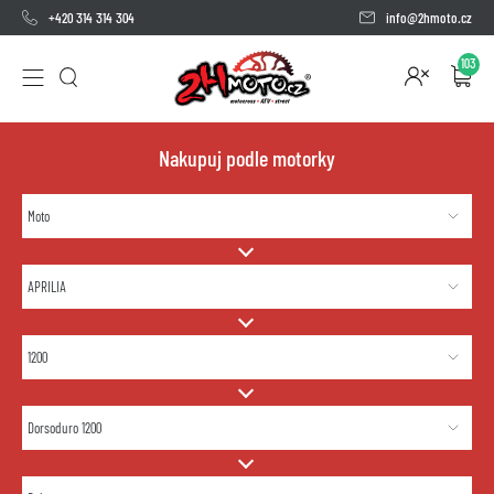
+420 314 314 304
info@2hmoto.cz
103
Nakupuj podle motorky