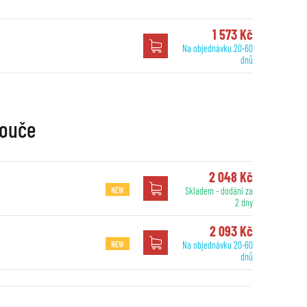
1 573 Kč
Na objednávku 20-60
dnů
touče
2 048 Kč
NEW
Skladem - dodání za
2 dny
2 093 Kč
NEW
Na objednávku 20-60
dnů