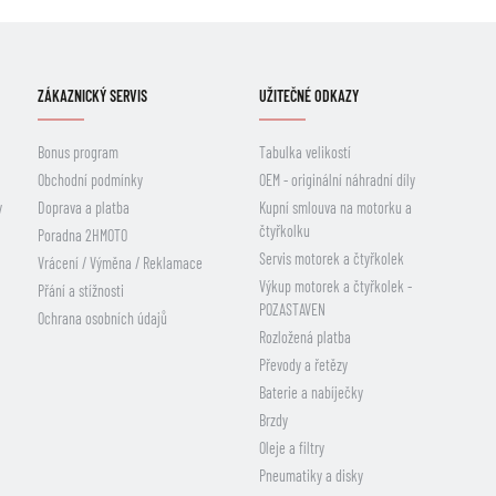
ZÁKAZNICKÝ SERVIS
UŽITEČNÉ ODKAZY
Bonus program
Tabulka velikostí
Obchodní podmínky
OEM - originální náhradní díly
y
Doprava a platba
Kupní smlouva na motorku a
čtyřkolku
Poradna 2HMOTO
Servis motorek a čtyřkolek
Vrácení / Výměna / Reklamace
Výkup motorek a čtyřkolek -
Přání a stížnosti
POZASTAVEN
Ochrana osobních údajů
Rozložená platba
Převody a řetězy
Baterie a nabíječky
Brzdy
Oleje a filtry
Pneumatiky a disky