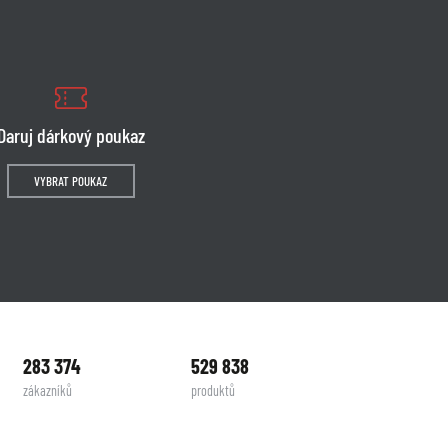
Daruj dárkový poukaz
VYBRAT POUKAZ
283 374
529 838
zákazníků
produktů