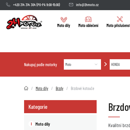
+420 314 314 304
(PO-PA 9:00-15:00)
info@2hmoto.cz
Moto díly
Moto oblečení
Moto příslušens
Nakupuj podle motorky
2HMOTO.cz
Moto díly
Brzdy
Brzdové kotouče
Brzdo
Kategorie
Moto díly
Kvalitní brz