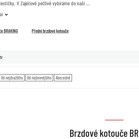
destičky. V Zaječově pečlivě vybíráme do naší
cí
če BRAKING
Přední brzdové kotouče
tr
Od nejdražšího
Od nejlevnějšího
Abecedně
Brzdové kotouče B