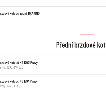
brzdový kotouč zadní, BRAKING
Přední brzdové ko
Brzdový kotouč NG 1793 Pravý
evný, D296, d46, t5,0
Brzdový kotouč NG 1794 Pravý
evný, D240, d-, t5,0