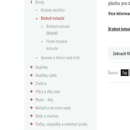
Brzdy
plochu pro 
Brzdové destičky
Více informa
Brzdové kotouče
Brzdové kotouče
Brzdové kotou
BRAKING
Přední brzdové
kotouče
Zobrazit fil
Opravné a těsnící sady brzd
Doplňky
Řazení
Top
Doplňky cyklo
Elektro
Filtry a díly sání
Motor - díly
Nářadí a servisní sady
Oleje a maziva
Páčky, stupačky a ovládací prvky