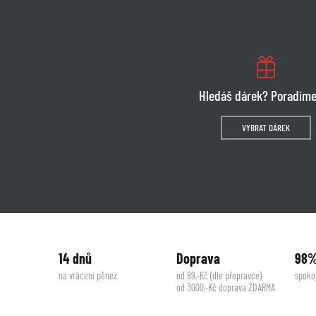
Hledáš dárek? Poradíme
VYBRAT DÁREK
14 dnů
Doprava
98
na vrácení pěnez
od 89,-Kč (dle přepravce)
spoko
od 3000,-Kč doprava ZDARMA