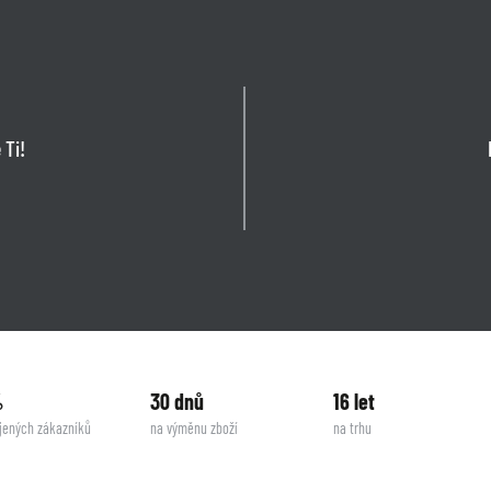
 Ti!
%
30 dnů
16 let
jených zákazníků
na výměnu zboží
na trhu