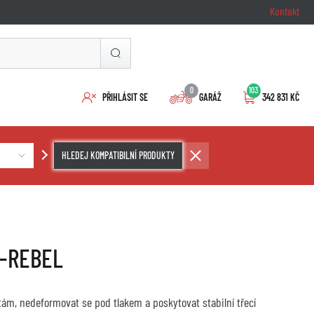
Kontakt
0
103
PŘIHLÁSIT SE
GARÁŽ
342 831 KČ
HLEDEJ KOMPATIBILNÍ PRODUKTY
0-REBEL
tám, nedeformovat se pod tlakem a poskytovat stabilní třecí