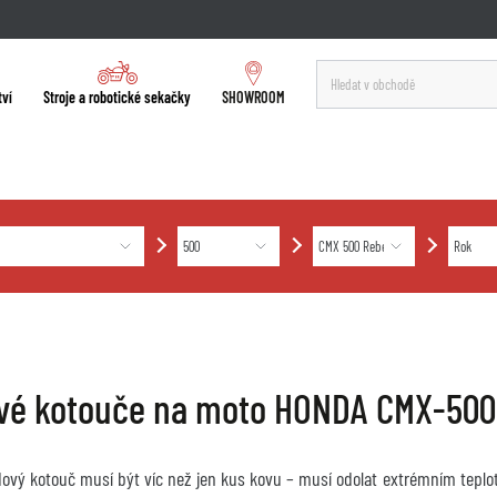
tví
Stroje a robotické sekačky
SHOWROOM
vé kotouče na moto HONDA CMX-50
dový kotouč musí být víc než jen kus kovu – musí odolat extrémním teplo