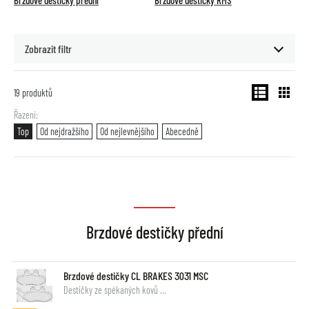
Brzdové destičky přední
Brzdové destičky RMS
Zobrazit filtr
19
produktů
Řazení
Top
Od nejdražšího
Od nejlevnějšího
Abecedně
Brzdové destičky přední
Brzdové destičky CL BRAKES 3031 MSC
Destičky ze spékaných kovů …