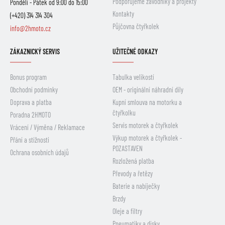
Podporujeme závodníky a projekty
Pondělí - Pátek od 9:00 do 15:00
Kontakty
(+420) 314 314 304
Půjčovna čtyřkolek
info@2hmoto.cz
ZÁKAZNICKÝ SERVIS
UŽITEČNÉ ODKAZY
Bonus program
Tabulka velikostí
Obchodní podmínky
OEM - originální náhradní díly
Doprava a platba
Kupní smlouva na motorku a
čtyřkolku
Poradna 2HMOTO
Servis motorek a čtyřkolek
Vrácení / Výměna / Reklamace
Výkup motorek a čtyřkolek -
Přání a stížnosti
POZASTAVEN
Ochrana osobních údajů
Rozložená platba
Převody a řetězy
Baterie a nabíječky
Brzdy
Oleje a filtry
Pneumatiky a disky