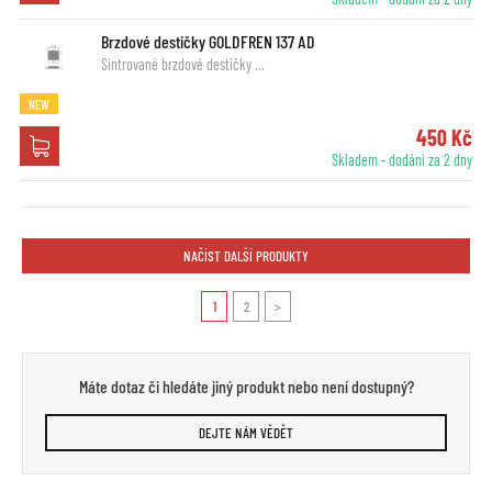
Brzdové destičky GOLDFREN 137 AD
Sintrované brzdové destičky …
NEW
450 Kč
Skladem - dodání za 2 dny
NAČÍST DALŠÍ PRODUKTY
1
2
>
Máte dotaz či hledáte jiný produkt nebo není dostupný?
DEJTE NÁM VĚDĚT