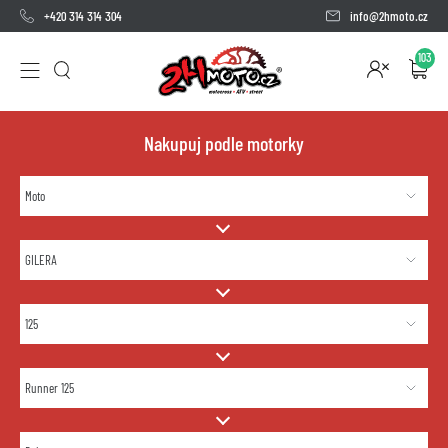
+420 314 314 304
info@2hmoto.cz
103
Nakupuj podle motorky