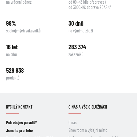
na vrácení pěnez
od 89,-Kč (dle přepravce)
od 3000,-Kč doprava ZDARMA
98%
30 dnů
spokojených zákazníků
na výměnu zboží
16 let
283 374
na trhu
zákazníků
529 838
produktů
RYCHLÝ KONTAKT
O NÁS A VŠE O SLUŽBÁCH
Potřebuješ poradit?
O nás
Showroom a výdejní místo
Jsme tu pro Tebe