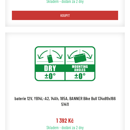
Skladem - dodání za 2 dny
KOUPIT
baterie 12V, YB14L-A2, 14Ah, 185A, BANNER Bike Bull 134x89x166
51411
1 392 Kč
Skladem - dodání za 2 dny