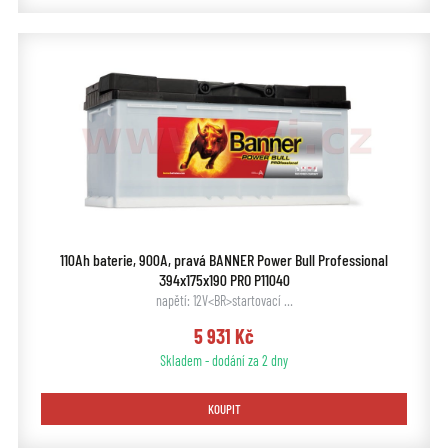
110Ah baterie, 900A, pravá BANNER Power Bull Professional
394x175x190 PRO P11040
napětí: 12V<BR>startovací …
5 931 Kč
Skladem - dodání za 2 dny
KOUPIT