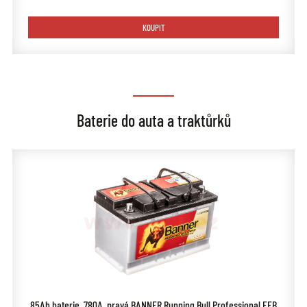
KOUPIT
Baterie do auta a traktůrků
85Ah baterie, 780A, pravá BANNER Running Bull Professional EFB