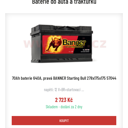
Baterie do auta a traktůrků
70Ah baterie 640A, pravá BANNER Starting Bull 278x175x175 57044
napětí: 12 V<BR>startovací …
2 723 Kč
Skladem - dodání za 2 dny
KOUPIT