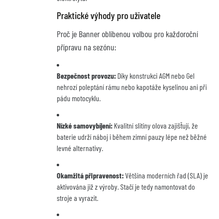
Praktické výhody pro uživatele
Proč je Banner oblíbenou volbou pro každoroční
přípravu na sezónu:
Bezpečnost provozu:
Díky konstrukci AGM nebo Gel
nehrozí poleptání rámu nebo kapotáže kyselinou ani při
pádu motocyklu.
Nízké samovybíjení:
Kvalitní slitiny olova zajišťují, že
baterie udrží náboj i během zimní pauzy lépe než běžné
levné alternativy.
Okamžitá připravenost:
Většina moderních řad (SLA) je
aktivována již z výroby. Stačí je tedy namontovat do
stroje a vyrazit.