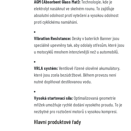
AGM (Absorbent Glass Mat):
Technologie, kde je
elektrolyt nasáknut ve skelném rounu. To zajišťuje
absolutní odolnost proti vytečení a vysokou odolnost
proti cyklickému namáhání.
Vibration Resistance:
Desky v bateriích Banner jsou
speciálně upevněny tak, aby odolaly otřesům, které jsou
u motocyklů mnohem intenzivnější než u automobilů.
VRLA systém:
Ventilově řízené olověné akumulátory,
které jsou zcela bezúdržbové. Během provozu není
nutné doplňovat destilovanou vodu.
Vysoká startovací síla:
Optimalizovaná geometrie
mřížek umožňuje rychlé dodání vysokého proudu. To je
nezbytné pro roztočení motorů s vysokou kompresí.
Hlavní produktové řady