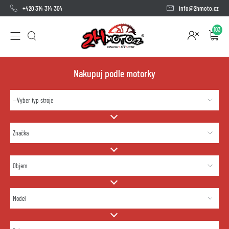
+420 314 314 304
info@2hmoto.cz
103
Nakupuj podle motorky