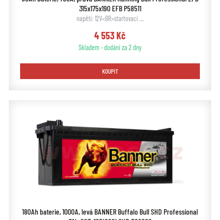
315x175x190 EFB P58511
napětí: 12V<BR>startovací …
4 553 Kč
Skladem - dodání za 2 dny
KOUPIT
180Ah baterie, 1000A, levá BANNER Buffalo Bull SHD Professional