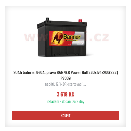
80Ah baterie, 640A, pravá BANNER Power Bull 260x174x200(222)
P8009
napětí: 12 V<BR>startovací …
3 618 Kč
Skladem - dodání za 2 dny
KOUPIT