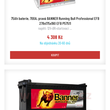
75Ah baterie, 700A, pravá BANNER Running Bull Professional EFB
278x175x190 EFB P57511
napětí: 12V<BR>startovací …
4 308 Kč
Na objednávku 20-60 dnů
KOUPIT