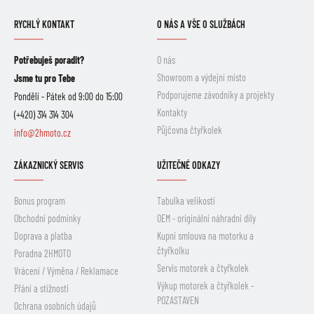
RYCHLÝ KONTAKT
O NÁS A VŠE O SLUŽBÁCH
Potřebuješ poradit?
O nás
Showroom a výdejní místo
Jsme tu pro Tebe
Podporujeme závodníky a projekty
Pondělí - Pátek od 9:00 do 15:00
Kontakty
(+420) 314 314 304
Půjčovna čtyřkolek
info@2hmoto.cz
ZÁKAZNICKÝ SERVIS
UŽITEČNÉ ODKAZY
Bonus program
Tabulka velikostí
Obchodní podmínky
OEM - originální náhradní díly
Doprava a platba
Kupní smlouva na motorku a
čtyřkolku
Poradna 2HMOTO
Servis motorek a čtyřkolek
Vrácení / Výměna / Reklamace
Výkup motorek a čtyřkolek -
Přání a stížnosti
POZASTAVEN
Ochrana osobních údajů