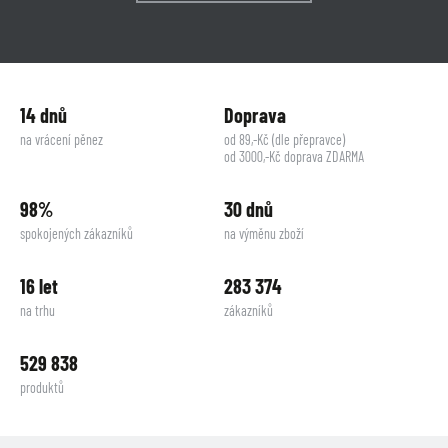
14 dnů
Doprava
na vrácení pěnez
od 89,-Kč (dle přepravce)
od 3000,-Kč doprava ZDARMA
98%
30 dnů
spokojených zákazníků
na výměnu zboží
16 let
283 374
na trhu
zákazníků
529 838
produktů