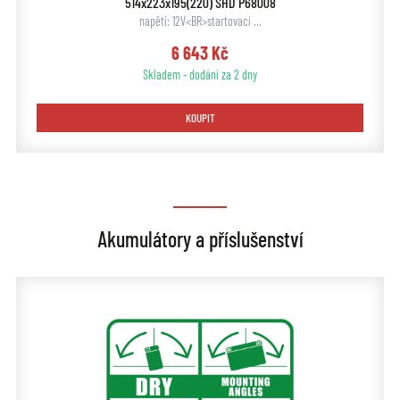
514x223x195(220) SHD P68008
napětí: 12V<BR>startovací …
6 643 Kč
Skladem - dodání za 2 dny
KOUPIT
Akumulátory a příslušenství