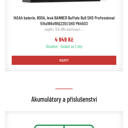
145Ah baterie, 800A, levá BANNER Buffalo Bull SHD Professional
514x189x195(220) SHD P64503
napětí: 12V<BR>startovací …
4 949 Kč
Skladem - dodání za 2 dny
KOUPIT
Akumulátory a příslušenství