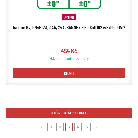
ACTION
baterie 6V, 6N4B-2A, 4Ah, 24A, BANNER Bike Bull 102x48x96 00412
454 Kč
Skladem - dodání za 2 dny
KOUPIT
NAČÍST DALŠÍ PRODUKTY
<
1
2
3
4
5
>