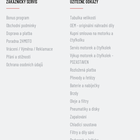
ZÁKAZNICKÝ SERVIS
UŽITEČNÉ ODKAZY
Bonus program
Tabulka velikostí
Obchodní podmínky
OEM - originální náhradní díly
Doprava a platba
Kupní smlouva na motorku a
čtyřkolku
Poradna 2HMOTO
Servis motorek a čtyřkolek
Vrácení / Výměna / Reklamace
Výkup motorek a čtyřkolek -
Přání a stížnosti
POZASTAVEN
Ochrana osobních údajů
Rozložená platba
Převody a řetězy
Baterie a nabíječky
Brzdy
Oleje a filtry
Pneumatiky a disky
Zapalování
Chladicí soustava
Filtry a díly sání