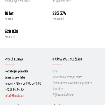
spokojených zákazníků
na výměnu zboží
16 let
283 374
na trhu
zákazníků
529 838
produktů
RYCHLÝ KONTAKT
O NÁS A VŠE O SLUŽBÁCH
Potřebuješ poradit?
O nás
Showroom a výdejní místo
Jsme tu pro Tebe
Podporujeme závodníky a projekty
Pondělí - Pátek od 9:00 do 15:00
Kontakty
(+420) 314 314 304
Půjčovna čtyřkolek
info@2hmoto.cz