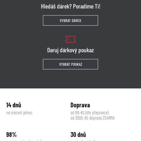
Hledáš dárek? Poradíme Ti!
VYBRAT DÁREK
Daruj dárkový poukaz
VYBRAT POUKAZ
14 dnů
Doprava
na vrácení pěnez
od 89,-Kč (dle přepravce)
od 3000,-Kč doprava ZDARMA
98%
30 dnů