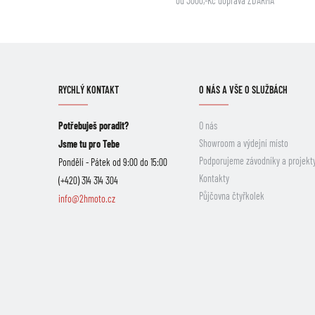
od 3000,-Kč doprava ZDARMA
RYCHLÝ KONTAKT
O NÁS A VŠE O SLUŽBÁCH
Potřebuješ poradit?
O nás
Showroom a výdejní místo
Jsme tu pro Tebe
Podporujeme závodníky a projekt
Pondělí - Pátek od 9:00 do 15:00
Kontakty
(+420) 314 314 304
Půjčovna čtyřkolek
info@2hmoto.cz