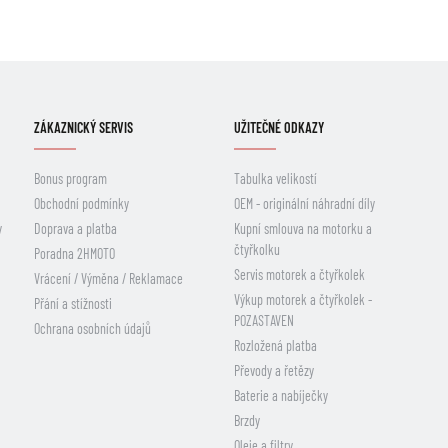
ZÁKAZNICKÝ SERVIS
UŽITEČNÉ ODKAZY
Bonus program
Tabulka velikostí
Obchodní podmínky
OEM - originální náhradní díly
y
Doprava a platba
Kupní smlouva na motorku a
čtyřkolku
Poradna 2HMOTO
Servis motorek a čtyřkolek
Vrácení / Výměna / Reklamace
Výkup motorek a čtyřkolek -
Přání a stížnosti
POZASTAVEN
Ochrana osobních údajů
Rozložená platba
Převody a řetězy
Baterie a nabíječky
Brzdy
Oleje a filtry