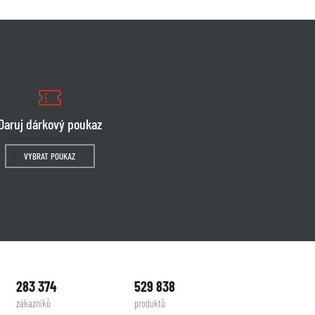
Daruj dárkový poukaz
VYBRAT POUKAZ
283 374
529 838
zákazníků
produktů