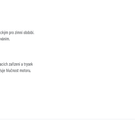
ickým pro zimní období.
ováním.
acích zařízení a trysek
ižuje hlučnost motoru,