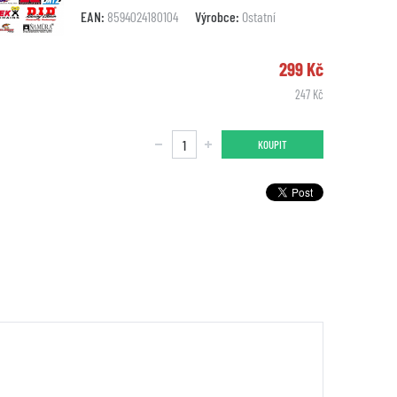
EAN:
8594024180104
Výrobce:
Ostatní
299 Kč
247 Kč
KOUPIT