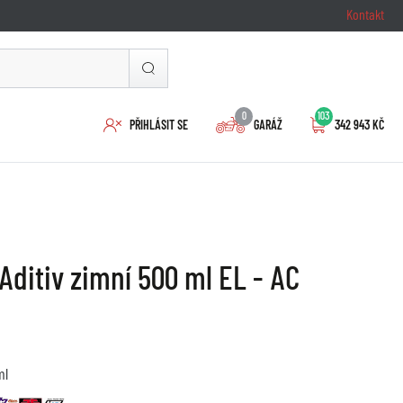
Kontakt
0
103
PŘIHLÁSIT SE
GARÁŽ
342 943 KČ
Aditiv zimní 500 ml EL - AC
ml