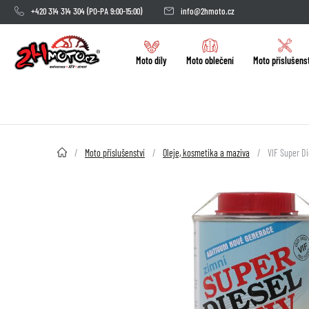
+420 314 314 304
(PO-PA 9:00-15:00)
info@2hmoto.cz
Moto díly
Moto oblečení
Moto příslušens
2HMOTO.cz
Moto příslušenství
Oleje, kosmetika a maziva
VIF Super Di