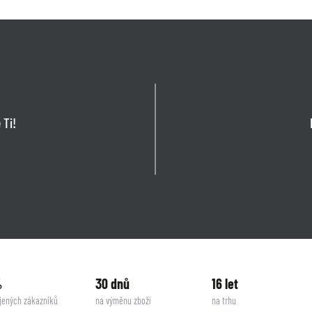
 Ti!
%
30 dnů
16 let
jených zákazníků
na výměnu zboží
na trhu