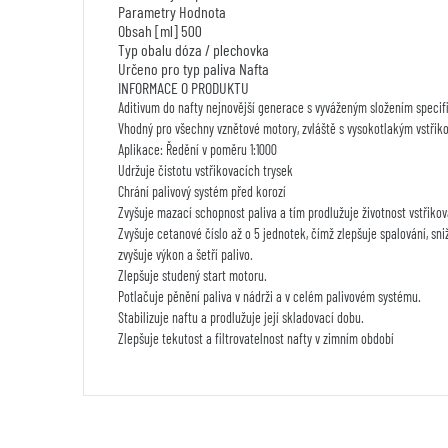
Parametry
Hodnota
Obsah [ml]
500
Typ obalu
dóza / plechovka
Určeno pro typ paliva
Nafta
INFORMACE O PRODUKTU
Aditivum do nafty nejnovější generace s vyváženým složením specif
Vhodný pro všechny vznětové motory, zvláště s vysokotlakým vstřik
Aplikace: Ředění v poměru 1:1000
Udržuje čistotu vstřikovacích trysek
Chrání palivový systém před korozí
Zvyšuje mazací schopnost paliva a tím prodlužuje životnost vstřikov
Zvyšuje cetanové číslo až o 5 jednotek, čímž zlepšuje spalování, sn
zvyšuje výkon a šetří palivo.
Zlepšuje studený start motoru.
Potlačuje pěnění paliva v nádrži a v celém palivovém systému.
Stabilizuje naftu a prodlužuje její skladovací dobu.
Zlepšuje tekutost a filtrovatelnost nafty v zimním období