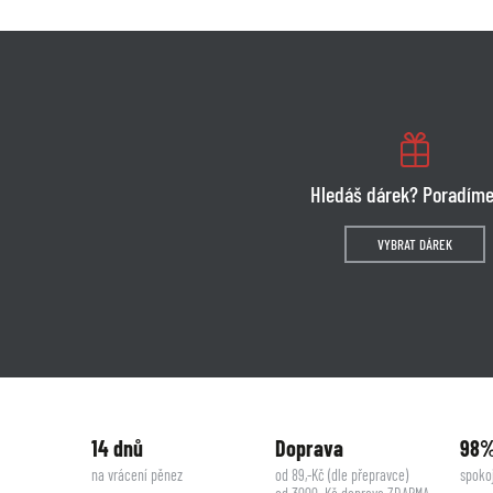
Hledáš dárek? Poradíme
VYBRAT DÁREK
14 dnů
Doprava
98
na vrácení pěnez
od 89,-Kč (dle přepravce)
spoko