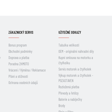
ZÁKAZNICKÝ SERVIS
UŽITEČNÉ ODKAZY
Bonus program
Tabulka velikostí
Obchodní podmínky
OEM - originální náhradní díly
y
Doprava a platba
Kupní smlouva na motorku a
čtyřkolku
Poradna 2HMOTO
Servis motorek a čtyřkolek
Vrácení / Výměna / Reklamace
Výkup motorek a čtyřkolek -
Přání a stížnosti
POZASTAVEN
Ochrana osobních údajů
Rozložená platba
Převody a řetězy
Baterie a nabíječky
Brzdy
Oleje a filtry