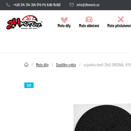
+420 314 314 304
(PO-PA 9:00-15:00)
info@2hmoto.cz
Moto díly
Moto oblečení
Moto příslušens
2HMOTO.cz
Moto díly
Doplňky cyklo
ucpávka dveří 28x2 ORIGINÁL 6Y0
TOP