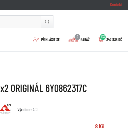
Kontakt
0
103
PŘIHLÁSIT SE
GARÁŽ
342 836 KČ
8x2 ORIGINÁL 6Y0862317C
Výrobce:
ACI
8 Kč