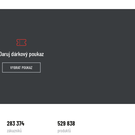
Daruj dárkový poukaz
VYBRAT POUKAZ
283 374
529 838
zákazníků
produktů