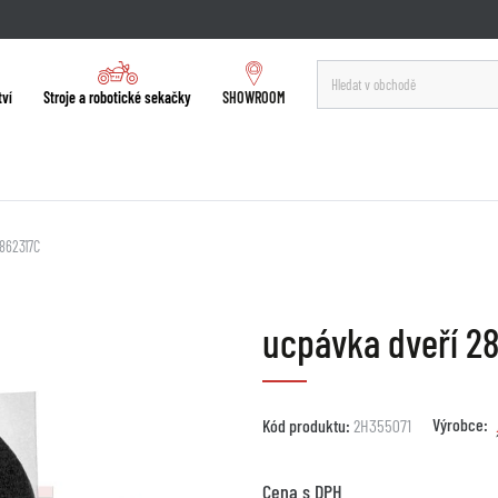
tví
Stroje a robotické sekačky
SHOWROOM
862317C
ucpávka dveří 2
Výrobce:
Kód produktu:
2H355071
Cena s DPH