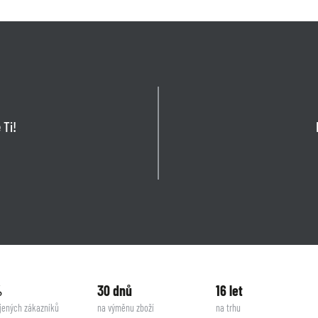
 Ti!
%
30 dnů
16 let
jených zákazníků
na výměnu zboží
na trhu