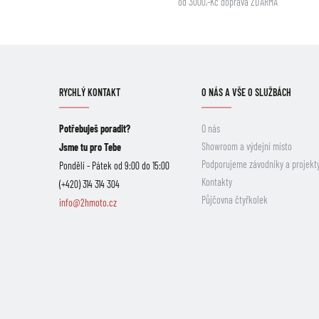
od 3000,-Kč doprava ZDARMA
RYCHLÝ KONTAKT
O NÁS A VŠE O SLUŽBÁCH
Potřebuješ poradit?
O nás
Showroom a výdejní místo
Jsme tu pro Tebe
Podporujeme závodníky a projekt
Pondělí - Pátek od 9:00 do 15:00
Kontakty
(+420) 314 314 304
Půjčovna čtyřkolek
info@2hmoto.cz