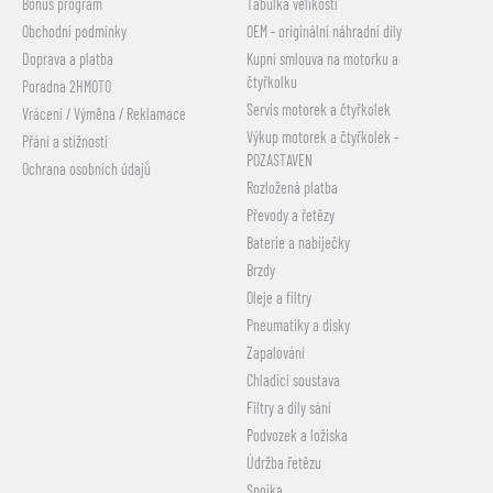
Bonus program
Tabulka velikostí
Obchodní podmínky
OEM - originální náhradní díly
Doprava a platba
Kupní smlouva na motorku a
čtyřkolku
Poradna 2HMOTO
Servis motorek a čtyřkolek
Vrácení / Výměna / Reklamace
Výkup motorek a čtyřkolek -
Přání a stížnosti
POZASTAVEN
Ochrana osobních údajů
Rozložená platba
Převody a řetězy
Baterie a nabíječky
Brzdy
Oleje a filtry
Pneumatiky a disky
Zapalování
Chladicí soustava
Filtry a díly sání
Podvozek a ložiska
Údržba řetězu
Spojka