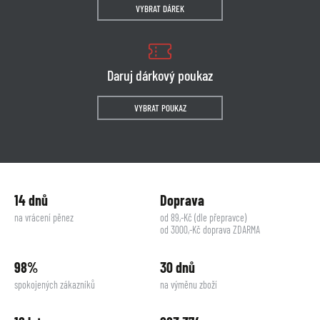
VYBRAT DÁREK
Daruj dárkový poukaz
VYBRAT POUKAZ
14 dnů
Doprava
na vrácení pěnez
od 89,-Kč (dle přepravce)
od 3000,-Kč doprava ZDARMA
98%
30 dnů
spokojených zákazníků
na výměnu zboží