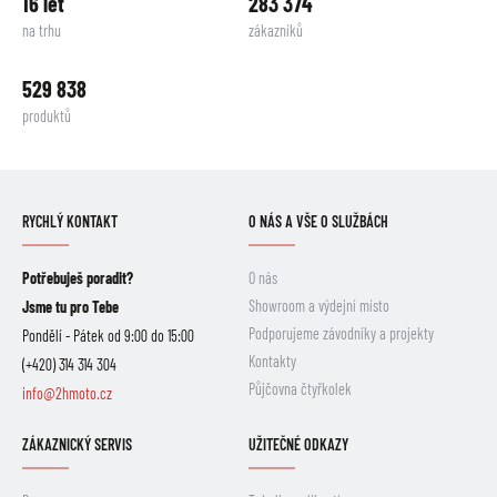
16 let
283 374
na trhu
zákazníků
529 838
produktů
RYCHLÝ KONTAKT
O NÁS A VŠE O SLUŽBÁCH
Potřebuješ poradit?
O nás
Showroom a výdejní místo
Jsme tu pro Tebe
Podporujeme závodníky a projekty
Pondělí - Pátek od 9:00 do 15:00
Kontakty
(+420) 314 314 304
Půjčovna čtyřkolek
info@2hmoto.cz
ZÁKAZNICKÝ SERVIS
UŽITEČNÉ ODKAZY