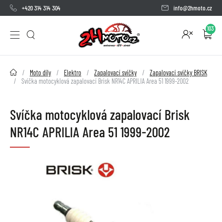
+420 314 314 304
info@2hmoto.cz
103
2HMOTO.cz
Moto díly
Elektro
Zapalovací svíčky
Zapalovací svíčky BRISK
Svíčka motocyklová zapalovací Brisk NR14C APRILIA Area 51 1999-2002
Svíčka motocyklová zapalovací Brisk
NR14C APRILIA Area 51 1999-2002