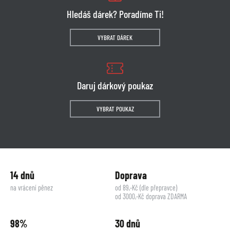
Hledáš dárek? Poradíme Ti!
VYBRAT DÁREK
Daruj dárkový poukaz
VYBRAT POUKAZ
14 dnů
Doprava
na vrácení pěnez
od 89,-Kč (dle přepravce)
od 3000,-Kč doprava ZDARMA
98%
30 dnů