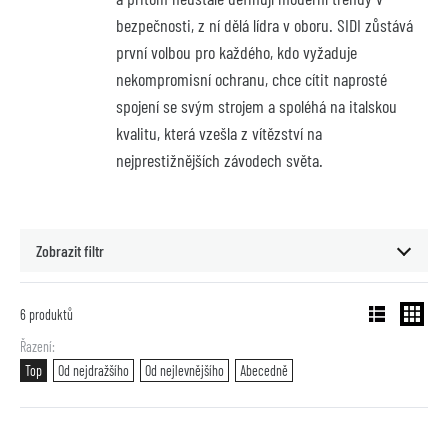
bezpečnosti, z ní dělá lídra v oboru. SIDI zůstává 
první volbou pro každého, kdo vyžaduje 
nekompromisní ochranu, chce cítit naprosté 
spojení se svým strojem a spoléhá na italskou 
kvalitu, která vzešla z vítězství na 
nejprestižnějších závodech světa.
Zobrazit filtr
6
produktů
Řazení
Top
Od nejdražšího
Od nejlevnějšího
Abecedně