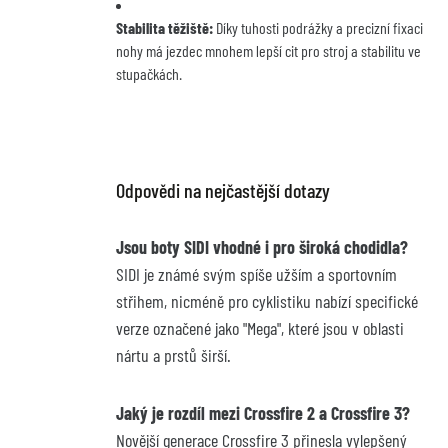
Stabilita těžiště:
 Díky tuhosti podrážky a precizní fixaci 
nohy má jezdec mnohem lepší cit pro stroj a stabilitu ve 
stupačkách.
Odpovědi na nejčastější dotazy
Jsou boty SIDI vhodné i pro široká chodidla?
SIDI je známé svým spíše užším a sportovním 
střihem, nicméně pro cyklistiku nabízí specifické 
verze označené jako "Mega", které jsou v oblasti 
nártu a prstů širší.
Jaký je rozdíl mezi Crossfire 2 a Crossfire 3?
Novější generace Crossfire 3 přinesla vylepšený 