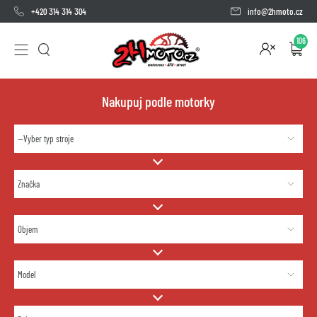
+420 314 314 304
info@2hmoto.cz
106
Nakupuj podle motorky