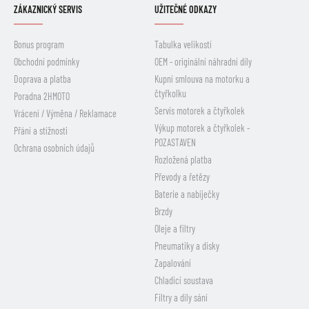
ZÁKAZNICKÝ SERVIS
UŽITEČNÉ ODKAZY
Bonus program
Tabulka velikostí
Obchodní podmínky
OEM - originální náhradní díly
Doprava a platba
Kupní smlouva na motorku a
čtyřkolku
Poradna 2HMOTO
Servis motorek a čtyřkolek
Vrácení / Výměna / Reklamace
Výkup motorek a čtyřkolek -
Přání a stížnosti
POZASTAVEN
Ochrana osobních údajů
Rozložená platba
Převody a řetězy
Baterie a nabíječky
Brzdy
Oleje a filtry
Pneumatiky a disky
Zapalování
Chladicí soustava
Filtry a díly sání