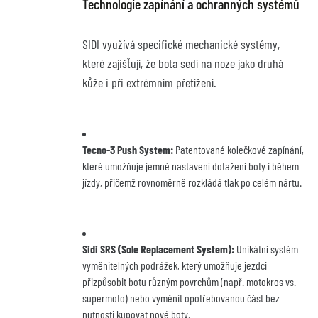
Technologie zapínání a ochranných systémů
SIDI využívá specifické mechanické systémy, 
které zajišťují, že bota sedí na noze jako druhá 
kůže i při extrémním přetížení.
Tecno-3 Push System:
 Patentované kolečkové zapínání, 
které umožňuje jemné nastavení dotažení boty i během 
jízdy, přičemž rovnoměrně rozkládá tlak po celém nártu.
Sidi SRS (Sole Replacement System):
 Unikátní systém 
vyměnitelných podrážek, který umožňuje jezdci 
přizpůsobit botu různým povrchům (např. motokros vs. 
supermoto) nebo vyměnit opotřebovanou část bez 
nutnosti kupovat nové boty.