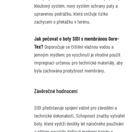
kloubový systém, nový systém ochrany paty a 
upravenou podrážku, která snižuje riziko 
zachycení o překážku v terénu.
Jak pečovat o boty SIDI s membránou Gore-
Tex?
 Doporučuje se čištění vlažnou vodou a 
jemným mýdlem; po vyschnutí je vhodné použít 
impregnaci určenou pro technické materiály, aby 
byla zachována prodyšnost membrány.
Závěrečné hodnocení
SIDI představuje spojení vášně pro závodění a 
technické dokonalosti. Schopnost značky vytvářet 
boty, které vydrží desítky let náročného používání 
a přitom neustále definují moderní trendy v 