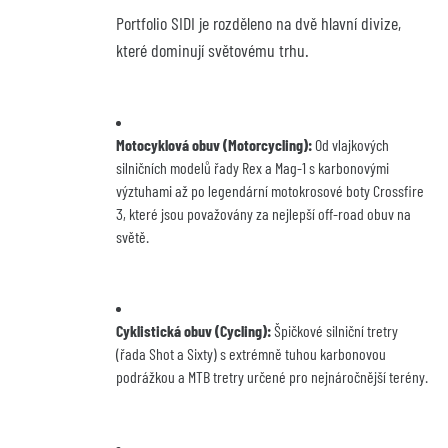
Portfolio SIDI je rozděleno na dvě hlavní divize, 
které dominují světovému trhu.
Motocyklová obuv (Motorcycling):
 Od vlajkových 
silničních modelů řady Rex a Mag-1 s karbonovými 
výztuhami až po legendární motokrosové boty Crossfire 
3, které jsou považovány za nejlepší off-road obuv na 
světě.
Cyklistická obuv (Cycling):
 Špičkové silniční tretry 
(řada Shot a Sixty) s extrémně tuhou karbonovou 
podrážkou a MTB tretry určené pro nejnáročnější terény.