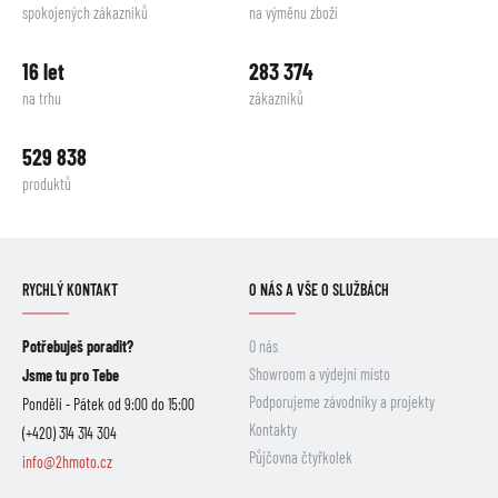
spokojených zákazníků
na výměnu zboží
16 let
283 374
na trhu
zákazníků
529 838
produktů
RYCHLÝ KONTAKT
O NÁS A VŠE O SLUŽBÁCH
Potřebuješ poradit?
O nás
Showroom a výdejní místo
Jsme tu pro Tebe
Podporujeme závodníky a projekty
Pondělí - Pátek od 9:00 do 15:00
Kontakty
(+420) 314 314 304
Půjčovna čtyřkolek
info@2hmoto.cz