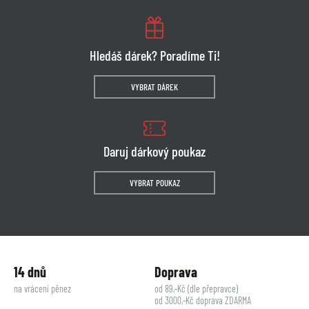
Hledáš dárek? Poradíme Ti!
VYBRAT DÁREK
Daruj dárkový poukaz
VYBRAT POUKAZ
14 dnů
Doprava
na vrácení pěnez
od 89,-Kč (dle přepravce)
od 3000,-Kč doprava ZDARMA