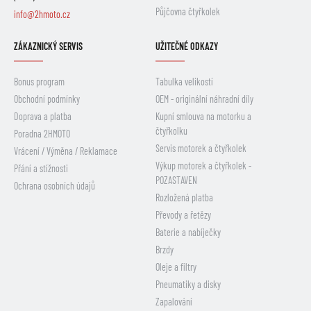
Půjčovna čtyřkolek
info@2hmoto.cz
ZÁKAZNICKÝ SERVIS
UŽITEČNÉ ODKAZY
Bonus program
Tabulka velikostí
Obchodní podmínky
OEM - originální náhradní díly
Doprava a platba
Kupní smlouva na motorku a
čtyřkolku
Poradna 2HMOTO
Servis motorek a čtyřkolek
Vrácení / Výměna / Reklamace
Výkup motorek a čtyřkolek -
Přání a stížnosti
POZASTAVEN
Ochrana osobních údajů
Rozložená platba
Převody a řetězy
Baterie a nabíječky
Brzdy
Oleje a filtry
Pneumatiky a disky
Zapalování