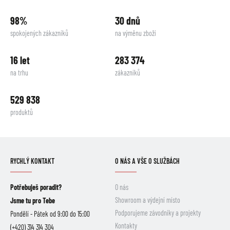
98%
30 dnů
spokojených zákazníků
na výměnu zboží
16 let
283 374
na trhu
zákazníků
529 838
produktů
RYCHLÝ KONTAKT
O NÁS A VŠE O SLUŽBÁCH
Potřebuješ poradit?
O nás
Showroom a výdejní místo
Jsme tu pro Tebe
Podporujeme závodníky a projekty
Pondělí - Pátek od 9:00 do 15:00
Kontakty
(+420) 314 314 304