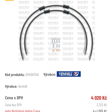
Výrobce:
Kód produktu:
2H594758
Výrobce:
Venhill
4 020 Kč
Cena s DPH
Cena bez DPH
3 322 Kč
nebo Rozložená platba Essox
4 x 1 005 Kč