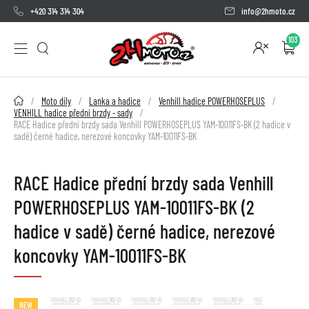
+420 314 314 304
info@2hmoto.cz
103
2HMOTO.cz
Moto díly
Lanka a hadice
Venhill hadice POWERHOSEPLUS
VENHILL hadice přední brzdy - sady
RACE Hadice přední brzdy sada Venhill POWERHOSEPLUS YAM-10011FS-BK (2 hadice v
sadě) černé hadice, nerezové koncovky YAM-10011FS-BK
RACE Hadice přední brzdy sada Venhill
POWERHOSEPLUS YAM-10011FS-BK (2
hadice v sadě) černé hadice, nerezové
koncovky YAM-10011FS-BK
NEW