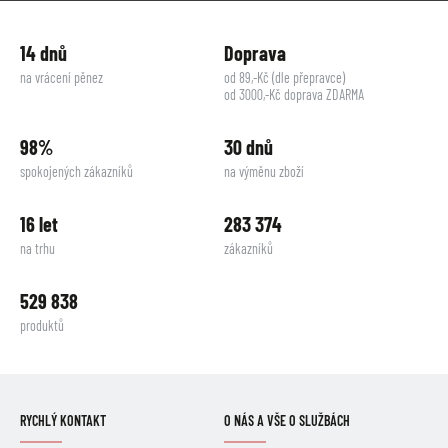
14 dnů
Doprava
na vrácení pěnez
od 89,-Kč (dle přepravce)
od 3000,-Kč doprava ZDARMA
98%
30 dnů
spokojených zákazníků
na výměnu zboží
16 let
283 374
na trhu
zákazníků
529 838
produktů
RYCHLÝ KONTAKT
O NÁS A VŠE O SLUŽBÁCH