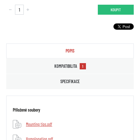
KOUPIT
POPIS
KOMPATIBILITA
1
SPECIFIKACE
Přiložené soubory
Mounting tips.pdf
PDF
Homologation.pdf
PDF