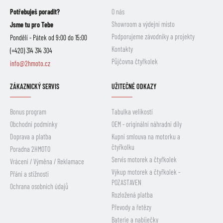
Potřebuješ poradit?
O nás
Showroom a výdejní místo
Jsme tu pro Tebe
Podporujeme závodníky a projekty
Pondělí - Pátek od 9:00 do 15:00
Kontakty
(+420) 314 314 304
Půjčovna čtyřkolek
info@2hmoto.cz
ZÁKAZNICKÝ SERVIS
UŽITEČNÉ ODKAZY
Bonus program
Tabulka velikostí
Obchodní podmínky
OEM - originální náhradní díly
Doprava a platba
Kupní smlouva na motorku a
čtyřkolku
Poradna 2HMOTO
Servis motorek a čtyřkolek
Vrácení / Výměna / Reklamace
Výkup motorek a čtyřkolek -
Přání a stížnosti
POZASTAVEN
Ochrana osobních údajů
Rozložená platba
Převody a řetězy
Baterie a nabíječky