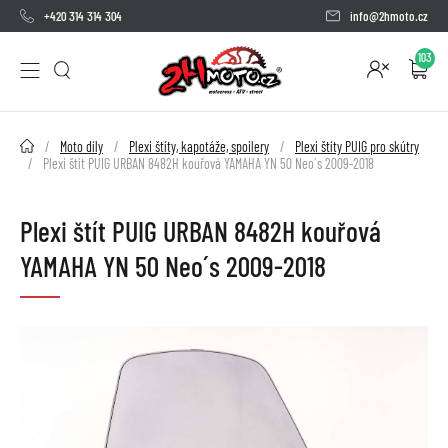
+420 314 314 304
info@2hmoto.cz
103
2HMOTO.cz
Moto díly
Plexi štíty, kapotáže, spoilery
Plexi štíty PUIG pro skútry
Plexi štít PUIG URBAN 8482H kouřová YAMAHA YN 50 Neo´s 2009-2018
Plexi štít PUIG URBAN 8482H kouřová
YAMAHA YN 50 Neo´s 2009-2018