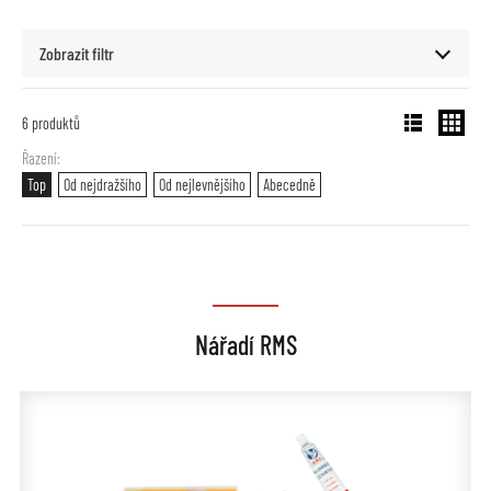
Zobrazit filtr
6
produktů
Řazení
Top
Od nejdražšího
Od nejlevnějšího
Abecedně
Nářadí RMS