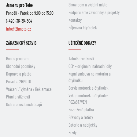
Showroom a výdejní místo
Jsme tu pro Tebe
Podporujeme závodníky a projekty
Pondělí - Pátek od 9:00 do 15:00
Kontakty
(+420) 314 314 304
Půjčovna čtyřkolek
info@2hmoto.cz
ZÁKAZNICKÝ SERVIS
UŽITEČNÉ ODKAZY
Bonus program
Tabulka velikostí
Obchodní podmínky
OEM - originální náhradní díly
Doprava a platba
Kupní smlouva na motorku a
čtyřkolku
Poradna 2HMOTO
Servis motorek a čtyřkolek
Vrácení / Výměna / Reklamace
Výkup motorek a čtyřkolek -
Přání a stížnosti
POZASTAVEN
Ochrana osobních údajů
Rozložená platba
Převody a řetězy
Baterie a nabíječky
Brzdy