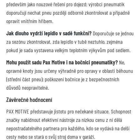
především jako nouzové řešení pro dojezd; výrobci pneumatik
doporučují nechat pneu později odborně zkontrolovat a případně
opravit vnitřním hřibem.
Jak dlouho vydrží lepidlo v sadě funkční?
Doporučuje se jednou
za sezónu zkontrolovat, zda lepidlo v tubě neztuhlo, zejména
pokud je sada vystavena velkým teplotním výkyvům pod sedlem.
Mohu použít sadu Pax Motive i na bočnici pneumatiky?
Ne,
opravné knoty jsou určeny výhradně pro opravy v oblasti běhounu
(střední část pneu); poškození bočnice je z bezpečnostních
důvodů neopravitelné.
Závěrečné hodnocení
PAX MOTIVE představuje jistotu pro nečekané situace. Schopnost
značky nabídnout efektivní nástroje za nízkou cenu z ní dělá
nepostradatelného partnera pro každého, kdo se vydává na delší
cesty nebo se stará o svůj stroj doma v garáži.