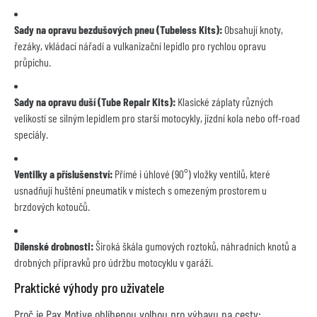
Sady na opravu bezdušových pneu (Tubeless Kits):
Obsahují knoty,
řezáky, vkládací nářadí a vulkanizační lepidlo pro rychlou opravu
průpichu.
Sady na opravu duší (Tube Repair Kits):
Klasické záplaty různých
velikostí se silným lepidlem pro starší motocykly, jízdní kola nebo off-road
speciály.
Ventilky a příslušenství:
Přímé i úhlové (90°) vložky ventilů, které
usnadňují huštění pneumatik v místech s omezeným prostorem u
brzdových kotoučů.
Dílenské drobnosti:
Široká škála gumových roztoků, náhradních knotů a
drobných přípravků pro údržbu motocyklu v garáži.
Praktické výhody pro uživatele
Proč je Pax Motive oblíbenou volbou pro výbavu na cesty: