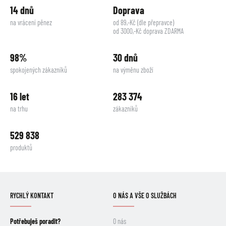
14 dnů
Doprava
na vrácení pěnez
od 89,-Kč (dle přepravce)
od 3000,-Kč doprava ZDARMA
98%
30 dnů
spokojených zákazníků
na výměnu zboží
16 let
283 374
na trhu
zákazníků
529 838
produktů
RYCHLÝ KONTAKT
O NÁS A VŠE O SLUŽBÁCH
Potřebuješ poradit?
O nás