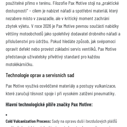
použitelné přímo v terénu. Filozofie Pax Motive stojí na „praktické
dostupnosti“ – cílem je nabízet nářadí a spotřební materiál, který
nezabere místo v zavazadle, ale v kritický moment zachrání
zbytek výletu. V roce 2026 je Pax Motive pevnou součástí nabídky
většiny motoobchodů jako spolehlivý dodavatel drobného nářadí a
příslušenství pro údržbu. Pokud hledáte způsob, jak svépomocí
opravit defekt nebo provést základní servis ventilků, Pax Motive
představuje uživatelsky přívětivý standard pro každou
motolékárničku.
Technologie oprav a servisních sad
Pax Motive využívá osvědčené materiály a postupy vulkanizace,
které zaručují těsnost spoje i při vysokém zatížení pneumatiky.
Hlavní technologické pilíře značky Pax Motive:
Cold Vulcanization Process:
Sady na opravu duší i bezdušových plášťů