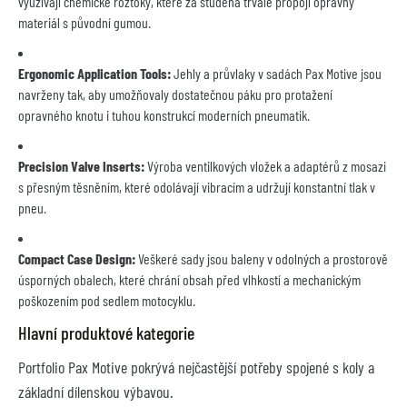
využívají chemické roztoky, které za studena trvale propojí opravný
materiál s původní gumou.
Ergonomic Application Tools:
Jehly a průvlaky v sadách Pax Motive jsou
navrženy tak, aby umožňovaly dostatečnou páku pro protažení
opravného knotu i tuhou konstrukcí moderních pneumatik.
Precision Valve Inserts:
Výroba ventilkových vložek a adaptérů z mosazi
s přesným těsněním, které odolávají vibracím a udržují konstantní tlak v
pneu.
Compact Case Design:
Veškeré sady jsou baleny v odolných a prostorově
úsporných obalech, které chrání obsah před vlhkostí a mechanickým
poškozením pod sedlem motocyklu.
Hlavní produktové kategorie
Portfolio Pax Motive pokrývá nejčastější potřeby spojené s koly a
základní dílenskou výbavou.