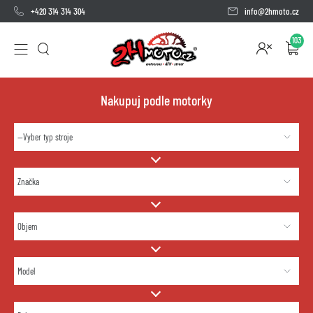
+420 314 314 304
info@2hmoto.cz
103
Nakupuj podle motorky