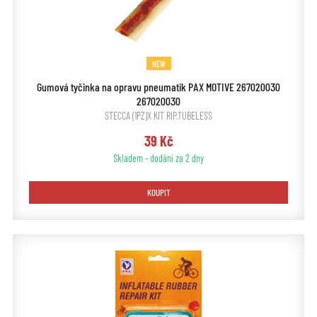
NEW
Gumová tyčinka na opravu pneumatik PAX MOTIVE 267020030
267020030
STECCA (1PZ)X KIT RIP.TUBELESS
39 Kč
Skladem - dodání za 2 dny
KOUPIT