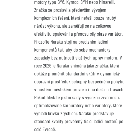
motory typu GY6, Kymco, SYM nebo Minarelli. 
Značka se proslavila především vývojem 
komplexních řešení, která neřeší pouze hrubý 
nárůst výkonu, ale zaměřují se na celkovou 
efektivitu spalování a přenosu síly skrze variátor. 
Filozofie Naraku stojí na precizním ladění 
komponentů tak, aby do sebe mechanicky 
zapadaly bez nutnosti složitých úprav motoru. V 
roce 2026 je Naraku vnímána jako značka, která 
dokáže proměnit standardní skútr v dynamický 
dopravní prostředek schopný bezpečného pohybu 
v hustém městském provozu i na delších trasách. 
Pokud hledáte pístní sady s vysokou životností, 
optimalizované karburátory nebo variátory, které 
vyhladí křivku zrychlení, Naraku představuje 
standard kvality prověřený tisíci ladiči motorů po 
celé Evropě.