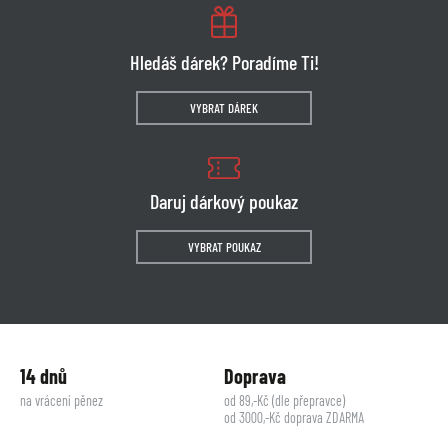
Hledáš dárek? Poradíme Ti!
VYBRAT DÁREK
Daruj dárkový poukaz
VYBRAT POUKAZ
14 dnů
Doprava
na vrácení pěnez
od 89,-Kč (dle přepravce)
od 3000,-Kč doprava ZDARMA