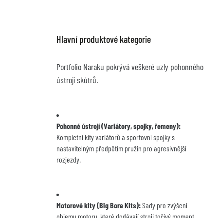
Hlavní produktové kategorie
Portfolio Naraku pokrývá veškeré uzly pohonného 
ústrojí skútrů.
Pohonné ústrojí (Variátory, spojky, řemeny):
Kompletní kity variátorů a sportovní spojky s 
nastavitelným předpětím pružin pro agresivnější 
rozjezdy.
Motorové kity (Big Bore Kits):
 Sady pro zvýšení 
objemu motoru, které dodávají stroji točivý moment 