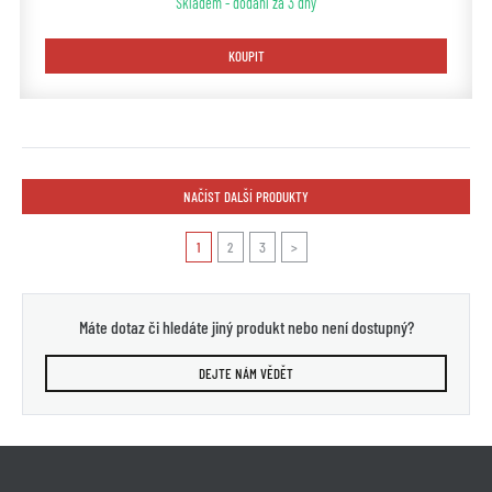
Skladem - dodání za 3 dny
KOUPIT
NAČÍST DALŠÍ PRODUKTY
1
2
3
>
Máte dotaz či hledáte jiný produkt nebo není dostupný?
DEJTE NÁM VĚDĚT