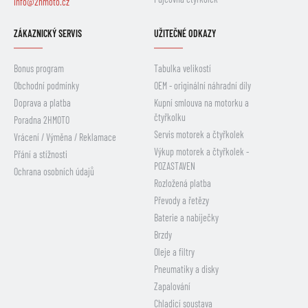
info@2hmoto.cz
ZÁKAZNICKÝ SERVIS
UŽITEČNÉ ODKAZY
Bonus program
Tabulka velikostí
Obchodní podmínky
OEM - originální náhradní díly
Doprava a platba
Kupní smlouva na motorku a
čtyřkolku
Poradna 2HMOTO
Servis motorek a čtyřkolek
Vrácení / Výměna / Reklamace
Výkup motorek a čtyřkolek -
Přání a stížnosti
POZASTAVEN
Ochrana osobních údajů
Rozložená platba
Převody a řetězy
Baterie a nabíječky
Brzdy
Oleje a filtry
Pneumatiky a disky
Zapalování
Chladicí soustava