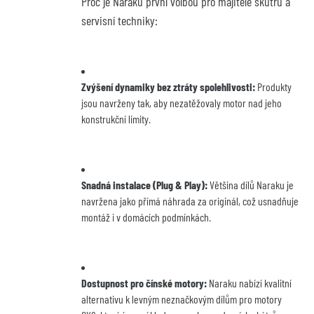
Proč je Naraku první volbou pro majitele skútrů a 
servisní techniky:
Zvýšení dynamiky bez ztráty spolehlivosti:
 Produkty 
jsou navrženy tak, aby nezatěžovaly motor nad jeho 
konstrukční limity.
Snadná instalace (Plug & Play):
 Většina dílů Naraku je 
navržena jako přímá náhrada za originál, což usnadňuje 
montáž i v domácích podmínkách.
Dostupnost pro čínské motory:
 Naraku nabízí kvalitní 
alternativu k levným neznačkovým dílům pro motory 