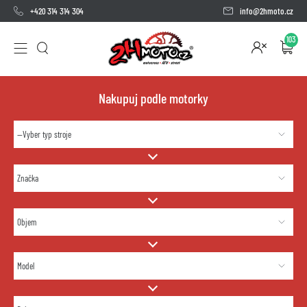
+420 314 314 304
info@2hmoto.cz
103
Nakupuj podle motorky