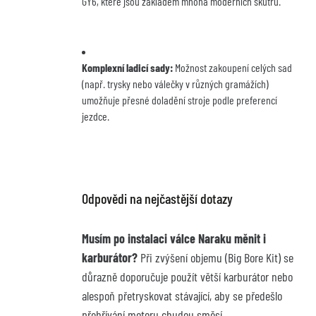
GY6, které jsou základem mnoha moderních skútrů.
Komplexní ladicí sady:
 Možnost zakoupení celých sad 
(např. trysky nebo válečky v různých gramážích) 
umožňuje přesné doladění stroje podle preferencí 
jezdce.
Odpovědi na nejčastější dotazy
Musím po instalaci válce Naraku měnit i 
karburátor?
 Při zvýšení objemu (Big Bore Kit) se 
důrazně doporučuje použít větší karburátor nebo 
alespoň přetryskovat stávající, aby se předešlo 
přehřívání motoru chudou směsí.