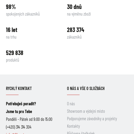
98%
30 dnů
spokojených zákazníků
na výměnu zboží
16 let
283 374
na trhu
zákazníků
529 838
produktů
RYCHLÝ KONTAKT
O NÁS A VŠE O SLUŽBÁCH
Potřebuješ poradit?
O nás
Showroom a výdejní místo
Jsme tu pro Tebe
Podporujeme závodníky a projekty
Pondělí - Pátek od 9:00 do 15:00
Kontakty
(+420) 314 314 304
Půjčovna čtyřkolek