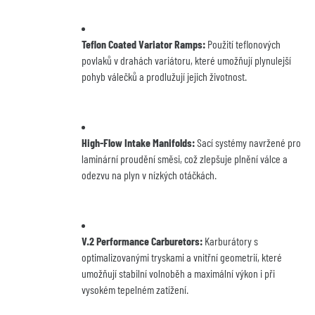
Teflon Coated Variator Ramps:
 Použití teflonových 
povlaků v drahách variátoru, které umožňují plynulejší 
pohyb válečků a prodlužují jejich životnost.
High-Flow Intake Manifolds:
 Sací systémy navržené pro 
laminární proudění směsi, což zlepšuje plnění válce a 
odezvu na plyn v nízkých otáčkách.
V.2 Performance Carburetors:
 Karburátory s 
optimalizovanými tryskami a vnitřní geometrií, které 
umožňují stabilní volnoběh a maximální výkon i při 
vysokém tepelném zatížení.