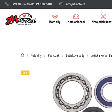
+420 314 314 304
(PO-PA 9:00-15:00)
info@2hmoto.cz
Moto díly
Moto oblečení
Moto příslušens
2HMOTO.cz
Moto díly
Podvozek
Ložiskové sady
Ložiska kol All Ba
NEW