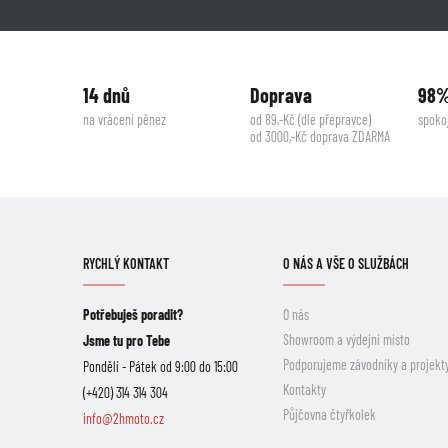
14 dnů
Doprava
98
na vrácení pěnez
od 89,-Kč (dle přepravce)
spoko
od 3000,-Kč doprava ZDARMA
RYCHLÝ KONTAKT
O NÁS A VŠE O SLUŽBÁCH
Potřebuješ poradit?
O nás
Showroom a výdejní místo
Jsme tu pro Tebe
Podporujeme závodníky a projekt
Pondělí - Pátek od 9:00 do 15:00
Kontakty
(+420) 314 314 304
Půjčovna čtyřkolek
info@2hmoto.cz