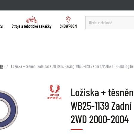
tví
Stroje a robotické sekačky
SHOWROOM
lls
Ložiska + těsnění kola sada All Balls Racing WB25-1139 Zadní YAMAHA YFM 400 Big 
Ložiska + těsnění
WB25-1139 Zadní
2WD 2000-2004