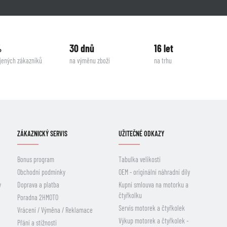
%
30 dnů
16 let
jených zákazníků
na výměnu zboží
na trhu
ZÁKAZNICKÝ SERVIS
UŽITEČNÉ ODKAZY
Bonus program
Tabulka velikostí
Obchodní podmínky
OEM - originální náhradní díly
y
Doprava a platba
Kupní smlouva na motorku a
čtyřkolku
Poradna 2HMOTO
Servis motorek a čtyřkolek
Vrácení / Výměna / Reklamace
Výkup motorek a čtyřkolek -
Přání a stížnosti