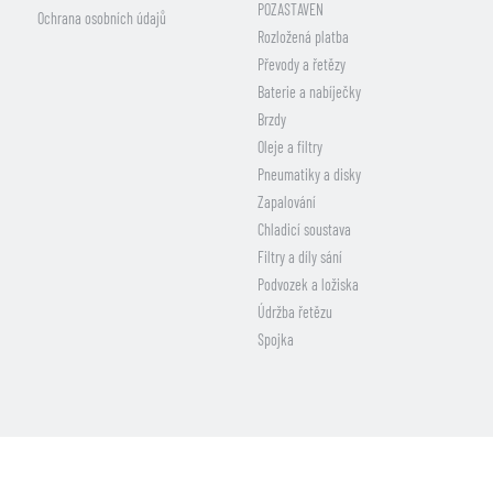
POZASTAVEN
Ochrana osobních údajů
Rozložená platba
Převody a řetězy
Baterie a nabíječky
Brzdy
Oleje a filtry
Pneumatiky a disky
Zapalování
Chladicí soustava
Filtry a díly sání
Podvozek a ložiska
Údržba řetězu
Spojka