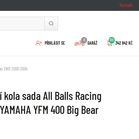
Kontakt
0
103
PŘIHLÁSIT SE
GARÁŽ
342 842 KČ
Bear 2WD 2000-2004
 kola sada All Balls Racing
 YAMAHA YFM 400 Big Bear