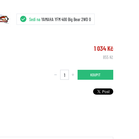
Sedí na
YAMAHA YFM 400 Big Bear 2WD 0
1 034 Kč
855 Kč
KOUPIT