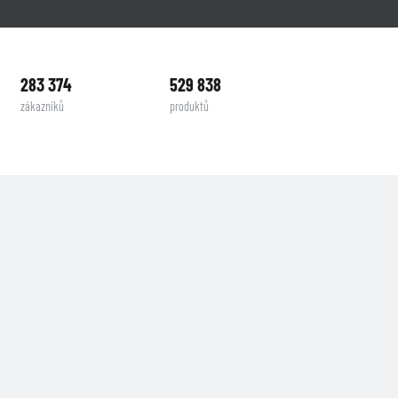
283 374
529 838
zákazníků
produktů