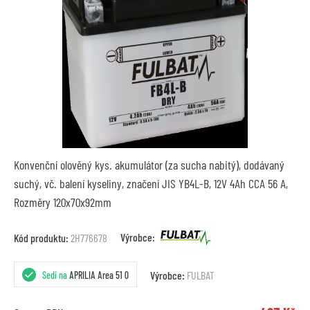
Konvenční olověný kys. akumulátor (za sucha nabitý), dodávaný
suchý, vč. balení kyseliny, značení JIS YB4L-B, 12V 4Ah CCA 56 A,
Rozměry 120x70x92mm
Výrobce:
Kód produktu:
2H776678
Výrobce:
FULBAT
Sedí na
APRILIA Area 51 0