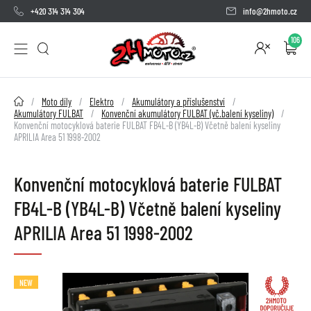
+420 314 314 304
info@2hmoto.cz
106
2HMOTO.cz
Moto díly
Elektro
Akumulátory a příslušenství
Akumulátory FULBAT
Konvenční akumulátory FULBAT (vč.balení kyseliny)
Konvenční motocyklová baterie FULBAT FB4L-B (YB4L-B) Včetně balení kyseliny
APRILIA Area 51 1998-2002
Konvenční motocyklová baterie FULBAT
FB4L-B (YB4L-B) Včetně balení kyseliny
APRILIA Area 51 1998-2002
NEW