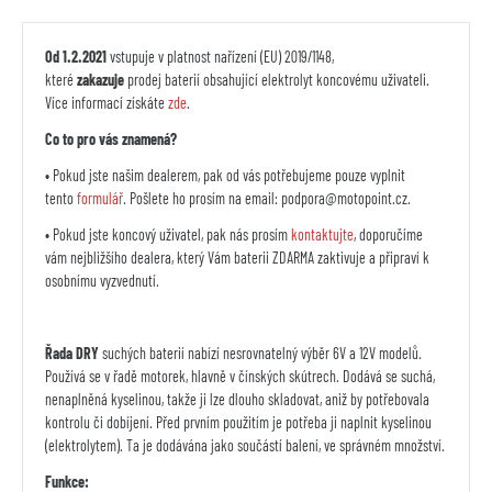
Od 1.2.2021
vstupuje v platnost nařízení (EU) 2019/1148,
které
zakazuje
prodej baterií obsahující elektrolyt koncovému uživateli.
Více informací získáte
zde
.
Co to pro vás znamená?
• Pokud jste našim dealerem, pak od vás potřebujeme pouze vyplnit
tento
formulář
. Pošlete ho prosím na email:
podpora@motopoint.cz
.
• Pokud jste koncový uživatel, pak nás prosím
kontaktujte
, doporučíme
vám nejbližšího dealera, který Vám baterii ZDARMA zaktivuje a připraví k
osobnímu vyzvednutí.
Řada DRY
suchých baterií nabízí nesrovnatelný výběr 6V a 12V modelů.
Používá se v řadě motorek, hlavně v čínských skútrech. Dodává se suchá,
nenaplněná kyselinou, takže ji lze dlouho skladovat, aniž by potřebovala
kontrolu či dobíjení. Před prvním použitím je potřeba ji naplnit kyselinou
(elektrolytem). Ta je dodávána jako součástí balení, ve správném množství.
Funkce: