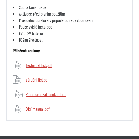
Suchá konstrukce
Aktivace před prvním použitím
Pravidelná údržba a v případě potřeby doplňování
Pouze svislá instalace
6V a 12V baterie
Běžná životnost
Přiložené soubory
Technical list.pdf
PDF
Záruční list.pdf
PDF
Prohlášení zákazníka.docx
DOCX
DRY manual.pdf
PDF