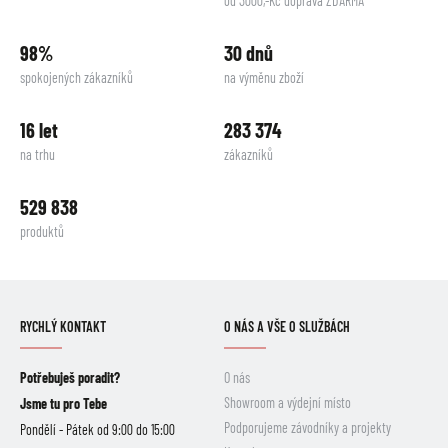
od 3000,-Kč doprava ZDARMA
98%
30 dnů
spokojených zákazníků
na výměnu zboží
16 let
283 374
na trhu
zákazníků
529 838
produktů
RYCHLÝ KONTAKT
O NÁS A VŠE O SLUŽBÁCH
Potřebuješ poradit?
O nás
Showroom a výdejní místo
Jsme tu pro Tebe
Podporujeme závodníky a projekty
Pondělí - Pátek od 9:00 do 15:00