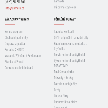
Kontakty
(+420) 314 314 304
Půjčovna čtyřkolek
info@2hmoto.cz
ZÁKAZNICKÝ SERVIS
UŽITEČNÉ ODKAZY
Bonus program
Tabulka velikostí
Obchodní podmínky
OEM - originální náhradní díly
Doprava a platba
Kupní smlouva na motorku a
čtyřkolku
Poradna 2HMOTO
Servis motorek a čtyřkolek
Vrácení / Výměna / Reklamace
Výkup motorek a čtyřkolek -
Přání a stížnosti
POZASTAVEN
Ochrana osobních údajů
Rozložená platba
Převody a řetězy
Baterie a nabíječky
Brzdy
Oleje a filtry
Pneumatiky a disky
Zapalování