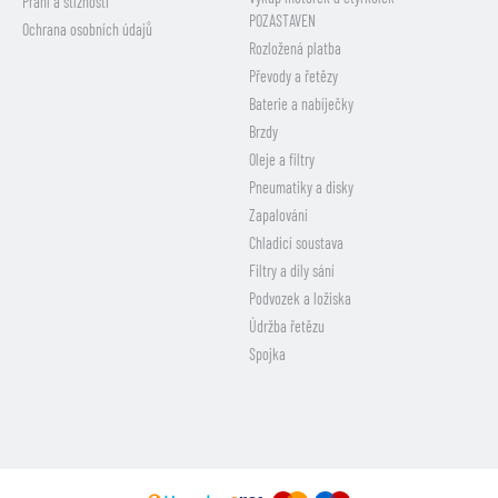
Přání a stížnosti
POZASTAVEN
Ochrana osobních údajů
Rozložená platba
Převody a řetězy
Baterie a nabíječky
Brzdy
Oleje a filtry
Pneumatiky a disky
Zapalování
Chladicí soustava
Filtry a díly sání
Podvozek a ložiska
Údržba řetězu
Spojka