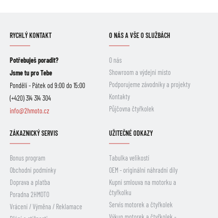
RYCHLÝ KONTAKT
O NÁS A VŠE O SLUŽBÁCH
Potřebuješ poradit?
O nás
Showroom a výdejní místo
Jsme tu pro Tebe
Podporujeme závodníky a projekty
Pondělí - Pátek od 9:00 do 15:00
Kontakty
(+420) 314 314 304
Půjčovna čtyřkolek
info@2hmoto.cz
ZÁKAZNICKÝ SERVIS
UŽITEČNÉ ODKAZY
Bonus program
Tabulka velikostí
Obchodní podmínky
OEM - originální náhradní díly
Doprava a platba
Kupní smlouva na motorku a
čtyřkolku
Poradna 2HMOTO
Servis motorek a čtyřkolek
Vrácení / Výměna / Reklamace
Výkup motorek a čtyřkolek -