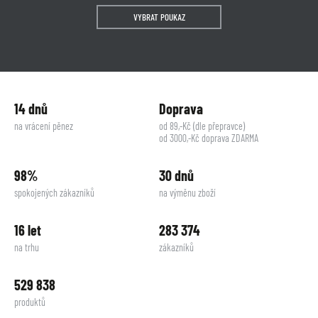
VYBRAT POUKAZ
14 dnů
Doprava
na vrácení pěnez
od 89,-Kč (dle přepravce)
od 3000,-Kč doprava ZDARMA
98%
30 dnů
spokojených zákazníků
na výměnu zboží
16 let
283 374
na trhu
zákazníků
529 838
produktů