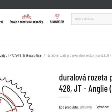
tví
Stroje a robotické sekačky
SHOWROOM
zety JT - 7075-T6 hliníková slitina
duralová rozeta pro sekundární řetězy typu 428, JT -
duralová rozeta 
428, JT - Anglie
Výrobce:
Kód produktu:
2H899481