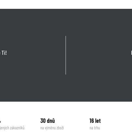
 Ti!
%
30 dnů
16 let
jených zákazníků
na výměnu zboží
na trhu