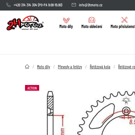
+420 314 314 304
(PO-PA 9:00-15:00)
info@2hmoto.cz
Moto díly
Moto oblečení
Moto příslušens
2HMOTO.cz
Moto díly
Převody a řetězy
Řetězová kola
Řetězové ro
ACTION