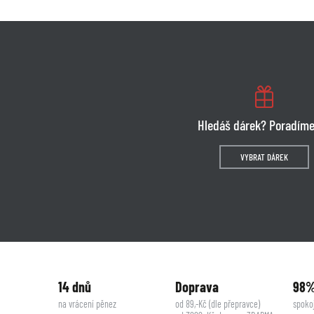
Hledáš dárek? Poradíme
VYBRAT DÁREK
14 dnů
Doprava
98
na vrácení pěnez
od 89,-Kč (dle přepravce)
spoko