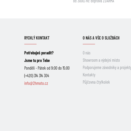
od 3000,-Kč doprava ZDARMA
RYCHLÝ KONTAKT
O NÁS A VŠE O SLUŽBÁCH
Potřebuješ poradit?
O nás
Showroom a výdejní místo
Jsme tu pro Tebe
Podporujeme závodníky a projekt
Pondělí - Pátek od 9:00 do 15:00
Kontakty
(+420) 314 314 304
Půjčovna čtyřkolek
info@2hmoto.cz