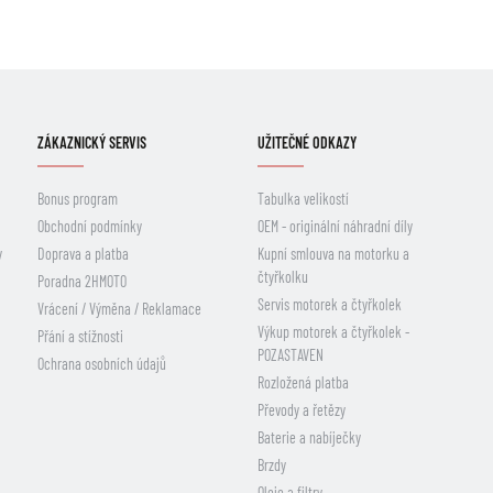
ZÁKAZNICKÝ SERVIS
UŽITEČNÉ ODKAZY
Bonus program
Tabulka velikostí
Obchodní podmínky
OEM - originální náhradní díly
y
Doprava a platba
Kupní smlouva na motorku a
čtyřkolku
Poradna 2HMOTO
Servis motorek a čtyřkolek
Vrácení / Výměna / Reklamace
Výkup motorek a čtyřkolek -
Přání a stížnosti
POZASTAVEN
Ochrana osobních údajů
Rozložená platba
Převody a řetězy
Baterie a nabíječky
Brzdy
Oleje a filtry