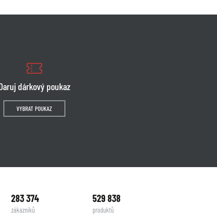
Daruj dárkový poukaz
VYBRAT POUKAZ
283 374
529 838
zákazníků
produktů