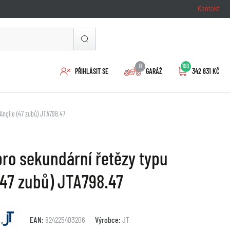
Kontakt
0
103
PŘIHLÁSIT SE
GARÁŽ
342 831 KČ
 Anglie (47 zubů) JTA798.47
pro sekundární řetězy typu
 (47 zubů) JTA798.47
EAN:
824225403206
Výrobce:
JT