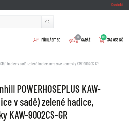
Kontakt
0
103
PŘIHLÁSIT SE
GARÁŽ
342 836 KČ
R (1 hadice v sadě) zelené hadice, nerezové koncovky KAW-9002CS-GR
enhill POWERHOSEPLUS KAW-
ice v sadě) zelené hadice,
vky KAW-9002CS-GR