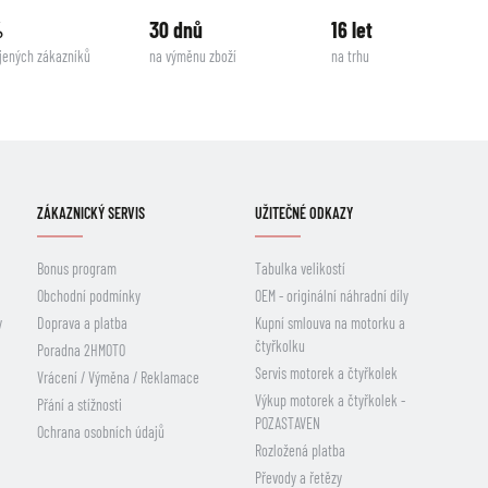
%
30 dnů
16 let
jených zákazníků
na výměnu zboží
na trhu
ZÁKAZNICKÝ SERVIS
UŽITEČNÉ ODKAZY
Bonus program
Tabulka velikostí
Obchodní podmínky
OEM - originální náhradní díly
y
Doprava a platba
Kupní smlouva na motorku a
čtyřkolku
Poradna 2HMOTO
Servis motorek a čtyřkolek
Vrácení / Výměna / Reklamace
Výkup motorek a čtyřkolek -
Přání a stížnosti
POZASTAVEN
Ochrana osobních údajů
Rozložená platba
Převody a řetězy