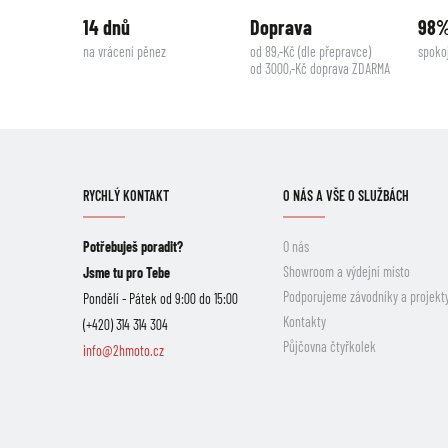
14 dnů
Doprava
98
na vrácení pěnez
od 89,-Kč (dle přepravce)
spoko
od 3000,-Kč doprava ZDARMA
RYCHLÝ KONTAKT
O NÁS A VŠE O SLUŽBÁCH
Potřebuješ poradit?
O nás
Showroom a výdejní místo
Jsme tu pro Tebe
Podporujeme závodníky a projekt
Pondělí - Pátek od 9:00 do 15:00
Kontakty
(+420) 314 314 304
Půjčovna čtyřkolek
info@2hmoto.cz