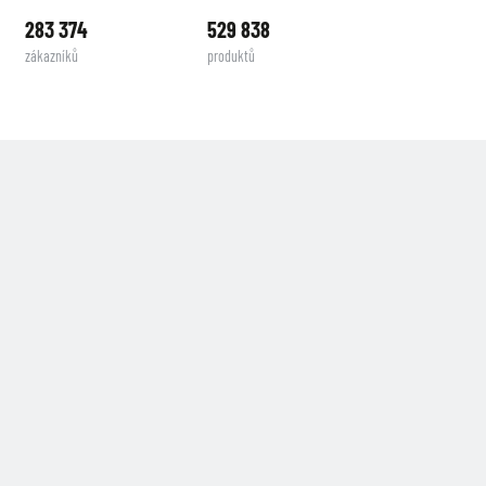
283 374
529 838
zákazníků
produktů