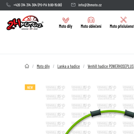
+420 314 314 304
(PO-PA 9:00-15:00)
info@2hmoto.cz
Moto díly
Moto oblečení
Moto příslušens
2HMOTO.cz
Moto díly
Lanka a hadice
Venhill hadice POWERHOSEPLUS
NEW