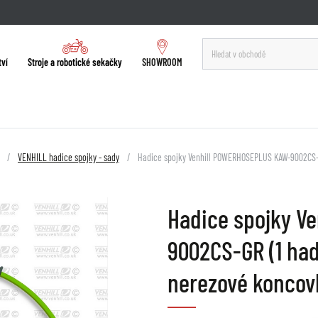
tví
Stroje a robotické sekačky
SHOWROOM
VENHILL hadice spojky - sady
Hadice spojky Venhill POWERHOSEPLUS KAW-9002CS-G
Hadice spojky V
9002CS-GR (1 had
nerezové konco