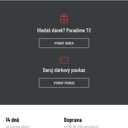
Hledáš dárek? Poradíme Ti!
VYBRAT DÁREK
Daruj dárkový poukaz
VYBRAT POUKAZ
14 dnů
Doprava
na vrácení pěnez
od 89,-Kč (dle přepravce)