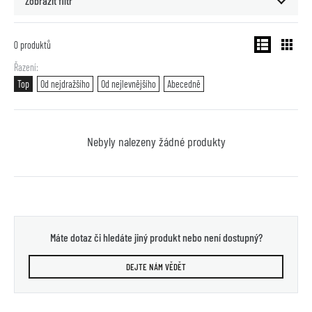
Zobrazit filtr
0
produktů
Řazení
Top
Od nejdražšího
Od nejlevnějšího
Abecedně
Nebyly nalezeny žádné produkty
Máte dotaz či hledáte jiný produkt nebo není dostupný?
DEJTE NÁM VĚDĚT