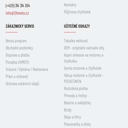
Kontakty
(+420) 314 314 304
Půjčovna čtyřkolek
info@2hmoto.cz
ZÁKAZNICKÝ SERVIS
UŽITEČNÉ ODKAZY
Bonus program
Tabulka velikostí
Obchodní podmínky
OEM - originální náhradní díly
Doprava a platba
Kupní smlouva na motorku a
čtyřkolku
Poradna 2HMOTO
Servis motorek a čtyřkolek
Vrácení / Výměna / Reklamace
Výkup motorek a čtyřkolek -
Přání a stížnosti
POZASTAVEN
Ochrana osobních údajů
Rozložená platba
Převody a řetězy
Baterie a nabíječky
Brzdy
Oleje a filtry
Pneumatiky a disky