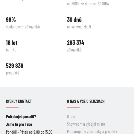
od 3000,-Kč doprava ZDARMA
98%
30 dnů
spokojených zákazníků
na výměnu zboží
16 let
283 374
na trhu
zákazníků
529 838
produktů
RYCHLÝ KONTAKT
O NÁS A VŠE O SLUŽBÁCH
Potřebuješ poradit?
O nás
Showroom a výdejní místo
Jsme tu pro Tebe
Podporujeme závodníky a projekty
Pondělí - Pátek od 9:00 do 15:00