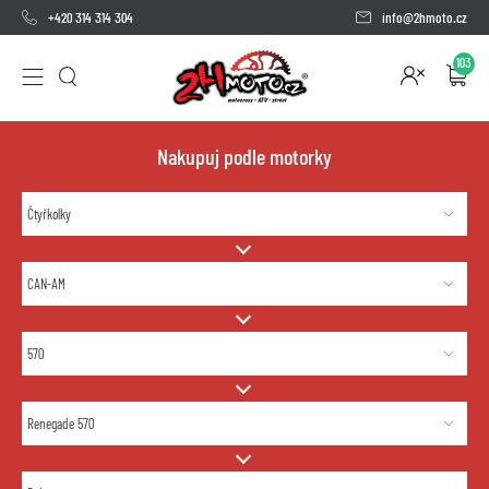
+420 314 314 304
info@2hmoto.cz
103
Nakupuj podle motorky