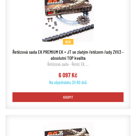
NEW
Řetězová sada EK PREMIUM EK + JT se zlatým řetězem řady ZVX3 -
absolutní TOP kvalita
Řetězová sada - Řetěz EK, …
6 097 Kč
Na objednávku 20-60 dnů
KOUPIT