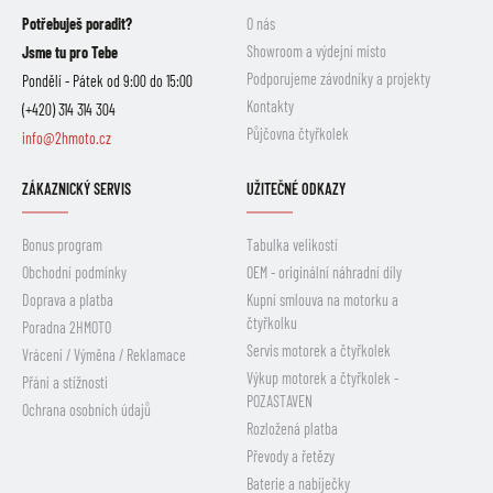
Potřebuješ poradit?
O nás
Showroom a výdejní místo
Jsme tu pro Tebe
Podporujeme závodníky a projekty
Pondělí - Pátek od 9:00 do 15:00
Kontakty
(+420) 314 314 304
Půjčovna čtyřkolek
info@2hmoto.cz
ZÁKAZNICKÝ SERVIS
UŽITEČNÉ ODKAZY
Bonus program
Tabulka velikostí
Obchodní podmínky
OEM - originální náhradní díly
Doprava a platba
Kupní smlouva na motorku a
čtyřkolku
Poradna 2HMOTO
Servis motorek a čtyřkolek
Vrácení / Výměna / Reklamace
Výkup motorek a čtyřkolek -
Přání a stížnosti
POZASTAVEN
Ochrana osobních údajů
Rozložená platba
Převody a řetězy
Baterie a nabíječky