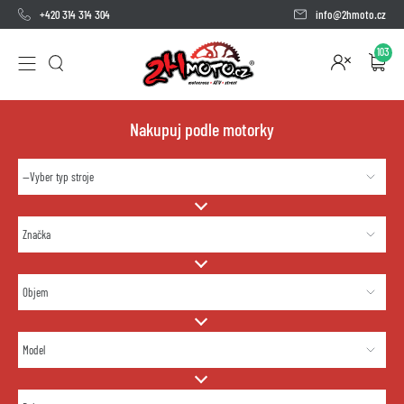
+420 314 314 304
info@2hmoto.cz
103
Nakupuj podle motorky