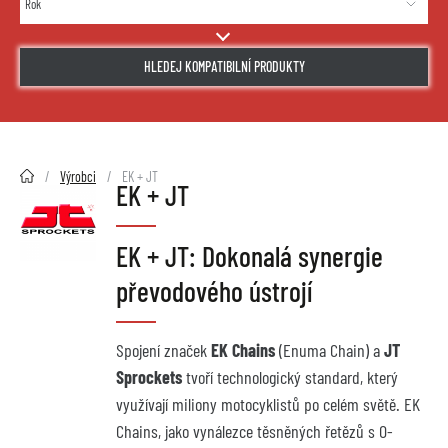
HLEDEJ KOMPATIBILNÍ PRODUKTY
2HMOTO.cz
Výrobci
EK + JT
EK + JT
EK + JT: Dokonalá synergie
převodového ústrojí
Spojení značek
EK Chains
(Enuma Chain) a
JT
Sprockets
tvoří technologický standard, který
využívají miliony motocyklistů po celém světě. EK
Chains, jako vynálezce těsněných řetězů s O-