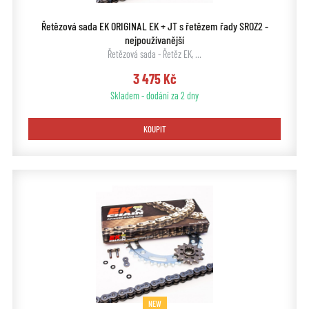
Řetězová sada EK ORIGINAL EK + JT s řetězem řady SROZ2 -
nejpoužívanější
Řetězová sada - Řetěz EK, …
3 475 Kč
Skladem - dodání za 2 dny
KOUPIT
NEW