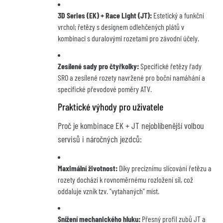
3D Series (EK) + Race Light (JT):
Estetický a funkční
vrchol; řetězy s designem odlehčených plátů v
kombinaci s duralovými rozetami pro závodní účely.
Zesílené sady pro čtyřkolky:
Specifické řetězy řady
SRO a zesílené rozety navržené pro boční namáhání a
specifické převodové poměry ATV.
Praktické výhody pro uživatele
Proč je kombinace EK + JT nejoblíbenější volbou
servisů i náročných jezdců:
Maximální životnost:
Díky preciznímu slícování řetězu a
rozety dochází k rovnoměrnému rozložení sil, což
oddaluje vznik tzv. "vytahaných" míst.
Snížení mechanického hluku:
Přesný profil zubů JT a