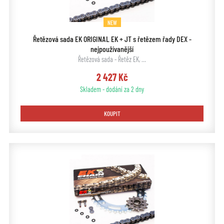
NEW
Řetězová sada EK ORIGINAL EK + JT s řetězem řady DEX -
nejpoužívanější
Řetězová sada - Řetěz EK, …
2 427 Kč
Skladem - dodání za 2 dny
KOUPIT