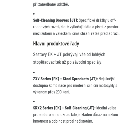
při zanedbané údržbě.
Self-Cleaning Grooves (JT):
Specifické drážky u off-
roadových rozet, které vytlačují bláto a písek z prostoru
mezi zubem a válečkem, čímž chrání řetěz před abrazí.
Hlavní produktové řady
Sestavy EK + JT pokrývají vše od lehkých
stopětadvacítek až po závodní speciály.
ZXV Series (EK) + Steel Sprockets (JT):
Nejsilnější
dostupná kombinace pro moderní silniční motocykly s
výkonem přes 200 koní.
SRX2 Series (EK) + Self-Cleaning (JT):
Ideální volba
pro enduro a motokros, kde je kladen důraz na nízkou
hmotnost a odolnost proti nečistotám.