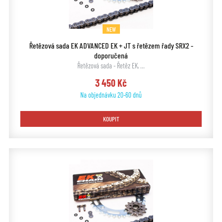
NEW
Řetězová sada EK ADVANCED EK + JT s řetězem řady SRX2 -
doporučená
Řetězová sada - Řetěz EK, …
3 450 Kč
Na objednávku 20-60 dnů
KOUPIT