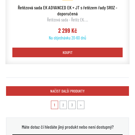
Řetězová sada EK ADVANCED EK + JT s řetězem řady SROZ -
doporučená
Řetězová sada - Řetěz EK, …
2 299 Kč
Na objednávku 20-60 dnů
KOUPIT
NAČÍST DALŠÍ PRODUKTY
1
2
3
>
Máte dotaz či hledáte jiný produkt nebo není dostupný?