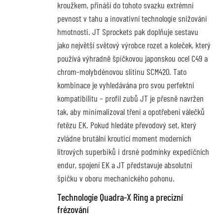
kroužkem, přináší do tohoto svazku extrémní
pevnost v tahu a inovativní technologie snižování
hmotnosti. JT Sprockets pak doplňuje sestavu
jako největší světový výrobce rozet a koleček, který
používá výhradně špičkovou japonskou ocel C49 a
chrom-molybdénovou slitinu SCM420. Tato
kombinace je vyhledávána pro svou perfektní
kompatibilitu – profil zubů JT je přesně navržen
tak, aby minimalizoval tření a opotřebení válečků
řetězu EK. Pokud hledáte převodový set, který
zvládne brutální krouticí moment moderních
litrových superbiků i drsné podmínky expedičních
endur, spojení EK a JT představuje absolutní
špičku v oboru mechanického pohonu.
Technologie Quadra-X Ring a precizní
frézování