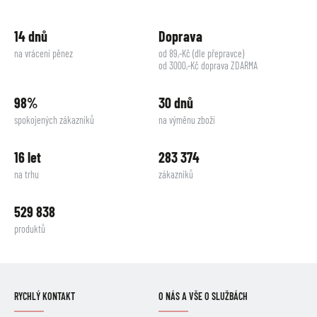
14 dnů
Doprava
na vrácení pěnez
od 89,-Kč (dle přepravce)
od 3000,-Kč doprava ZDARMA
98%
30 dnů
spokojených zákazníků
na výměnu zboží
16 let
283 374
na trhu
zákazníků
529 838
produktů
RYCHLÝ KONTAKT
O NÁS A VŠE O SLUŽBÁCH