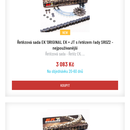
NEW
Řetězová sada EK ‘ORIGINAL EK + JT s řetězem řady SROZ2 -
nejpoužívanější
Řetězová sada - Řetěz EK, …
3 083 Kč
Na objednávku 20-60 dnů
KOUPIT