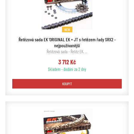
NEW
Řetězová sada EK ‘ORIGINAL EK + JT s řetězem řady SRX2 -
nejpoužívanější
Řetězová sada - Řetěz EK, …
3 712 Kč
Skladem - dodání za 2 dny
KOUPIT