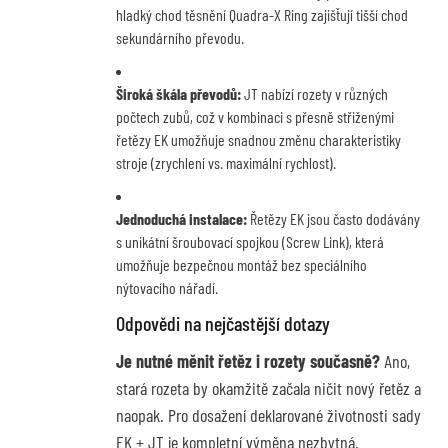
hladký chod těsnění Quadra-X Ring zajišťují tišší chod
sekundárního převodu.
Široká škála převodů:
JT nabízí rozety v různých
počtech zubů, což v kombinaci s přesně střiženými
řetězy EK umožňuje snadnou změnu charakteristiky
stroje (zrychlení vs. maximální rychlost).
Jednoduchá instalace:
Řetězy EK jsou často dodávány
s unikátní šroubovací spojkou (Screw Link), která
umožňuje bezpečnou montáž bez speciálního
nýtovacího nářadí.
Odpovědi na nejčastější dotazy
Je nutné měnit řetěz i rozety současně?
Ano,
stará rozeta by okamžitě začala ničit nový řetěz a
naopak. Pro dosažení deklarované životnosti sady
EK + JT je kompletní výměna nezbytná.