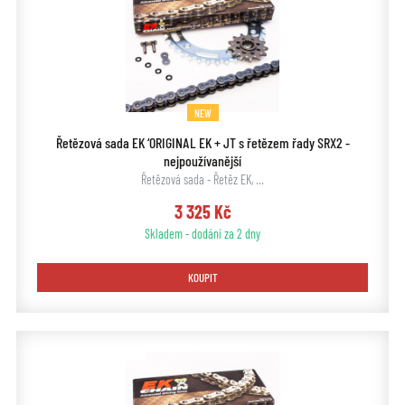
NEW
Řetězová sada EK ‘ORIGINAL EK + JT s řetězem řady SRX2 -
nejpoužívanější
Řetězová sada - Řetěz EK, …
3 325 Kč
Skladem - dodání za 2 dny
KOUPIT