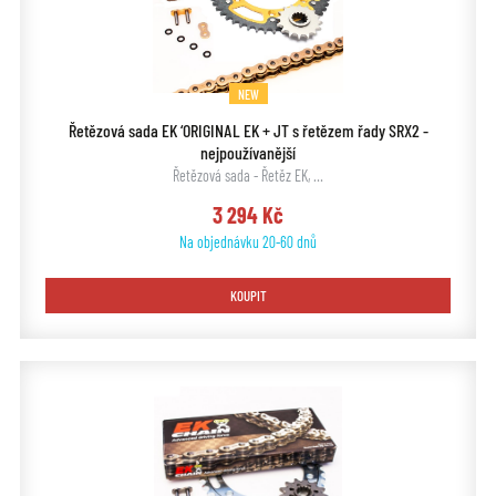
NEW
Řetězová sada EK ‘ORIGINAL EK + JT s řetězem řady SRX2 -
nejpoužívanější
Řetězová sada - Řetěz EK, …
3 294 Kč
Na objednávku 20-60 dnů
KOUPIT