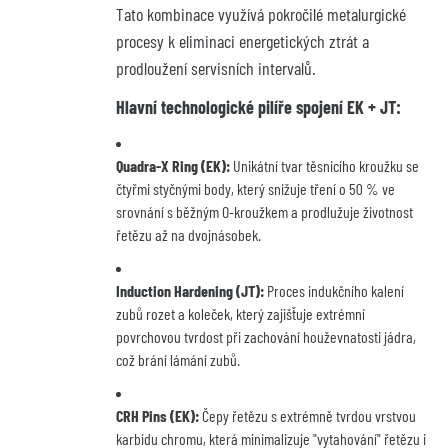
Tato kombinace využívá pokročilé metalurgické
procesy k eliminaci energetických ztrát a
prodloužení servisních intervalů.
Hlavní technologické pilíře spojení EK + JT:
Quadra-X Ring (EK):
Unikátní tvar těsnicího kroužku se
čtyřmi styčnými body, který snižuje tření o 50 % ve
srovnání s běžným O-kroužkem a prodlužuje životnost
řetězu až na dvojnásobek.
Induction Hardening (JT):
Proces indukčního kalení
zubů rozet a koleček, který zajišťuje extrémní
povrchovou tvrdost při zachování houževnatosti jádra,
což brání lámání zubů.
CRH Pins (EK):
Čepy řetězu s extrémně tvrdou vrstvou
karbidu chromu, která minimalizuje "vytahování" řetězu i