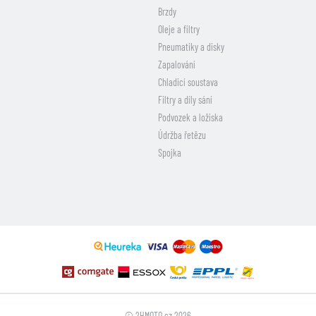
Brzdy
Oleje a filtry
Pneumatiky a disky
Zapalování
Chladicí soustava
Filtry a díly sání
Podvozek a ložiska
Údržba řetězu
Spojka
© 2HMOTO.cz 2026