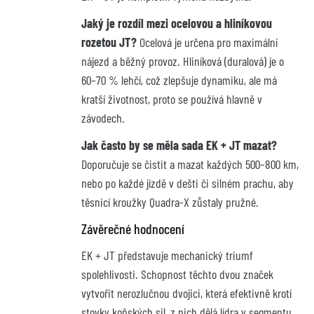
Jaký je rozdíl mezi ocelovou a hliníkovou
rozetou JT?
Ocelová je určena pro maximální
nájezd a běžný provoz. Hliníková (duralová) je o
60–70 % lehčí, což zlepšuje dynamiku, ale má
kratší životnost, proto se používá hlavně v
závodech.
Jak často by se měla sada EK + JT mazat?
Doporučuje se čistit a mazat každých 500–800 km,
nebo po každé jízdě v dešti či silném prachu, aby
těsnicí kroužky Quadra-X zůstaly pružné.
Závěrečné hodnocení
EK + JT představuje mechanický triumf
spolehlivosti. Schopnost těchto dvou značek
vytvořit nerozlučnou dvojici, která efektivně krotí
stovky koňských sil, z nich dělá lídra v segmentu