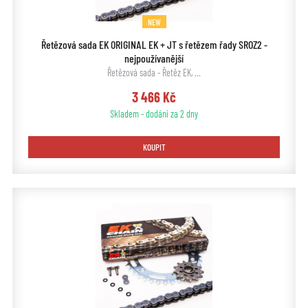
NEW
Řetězová sada EK ORIGINAL EK + JT s řetězem řady SROZ2 -
nejpoužívanější
Řetězová sada - Řetěz EK, …
3 466 Kč
Skladem - dodání za 2 dny
KOUPIT