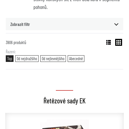
pohonů.
Zobrazit filtr
3906
produktů
Řazení
Top
Od nejdražšího
Od nejlevnějšího
Abecedně
Řetězové sady EK