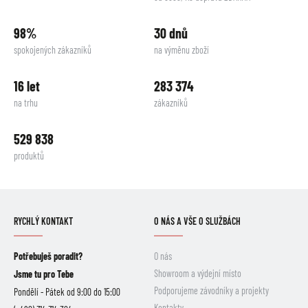
98%
30 dnů
spokojených zákazníků
na výměnu zboží
16 let
283 374
na trhu
zákazníků
529 838
produktů
RYCHLÝ KONTAKT
O NÁS A VŠE O SLUŽBÁCH
Potřebuješ poradit?
O nás
Showroom a výdejní místo
Jsme tu pro Tebe
Podporujeme závodníky a projekty
Pondělí - Pátek od 9:00 do 15:00
Kontakty