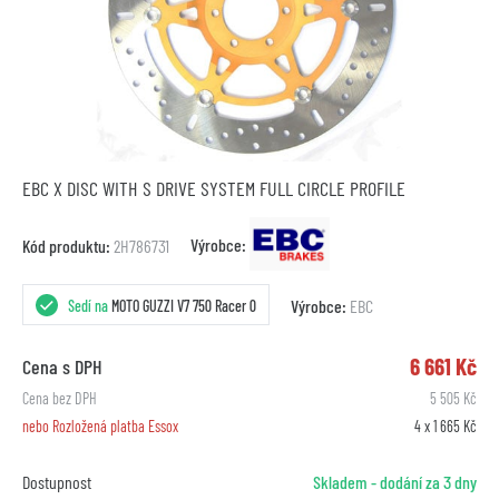
EBC X DISC WITH S DRIVE SYSTEM FULL CIRCLE PROFILE
Výrobce:
Kód produktu:
2H786731
Výrobce:
EBC
Sedí na
MOTO GUZZI V7 750 Racer 0
6 661 Kč
Cena s DPH
Cena bez DPH
5 505 Kč
nebo Rozložená platba Essox
4 x 1 665 Kč
Dostupnost
Skladem - dodání za 3 dny