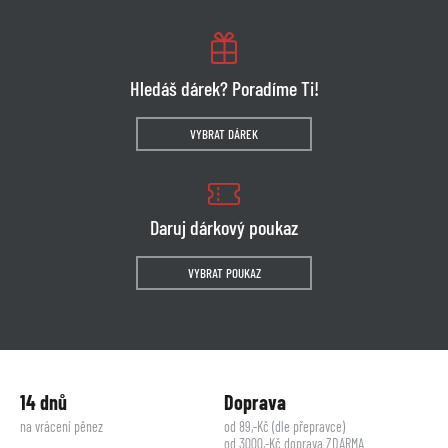
Hledáš dárek? Poradíme Ti!
VYBRAT DÁREK
Daruj dárkový poukaz
VYBRAT POUKAZ
14 dnů
Doprava
na vrácení pěnez
od 89,-Kč (dle přepravce)
od 3000,-Kč doprava ZDARMA