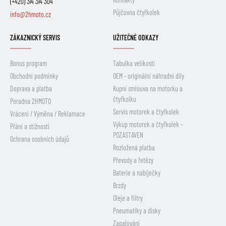
(+420) 314 314 304
Půjčovna čtyřkolek
info@2hmoto.cz
ZÁKAZNICKÝ SERVIS
UŽITEČNÉ ODKAZY
Bonus program
Tabulka velikostí
Obchodní podmínky
OEM - originální náhradní díly
Doprava a platba
Kupní smlouva na motorku a
čtyřkolku
Poradna 2HMOTO
Servis motorek a čtyřkolek
Vrácení / Výměna / Reklamace
Výkup motorek a čtyřkolek -
Přání a stížnosti
POZASTAVEN
Ochrana osobních údajů
Rozložená platba
Převody a řetězy
Baterie a nabíječky
Brzdy
Oleje a filtry
Pneumatiky a disky
Zapalování