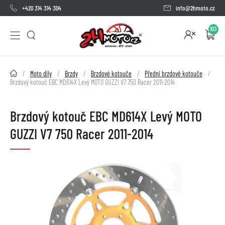
+420 314 314 304
info@2hmoto.cz
103
2HMOTO.cz
Moto díly
Brzdy
Brzdové kotouče
Přední brzdové kotouče
Brzdový kotouč EBC MD614X Levý MOTO GUZZI V7 750 Racer 2011-2014
Brzdový kotouč EBC MD614X Levý MOTO
GUZZI V7 750 Racer 2011-2014