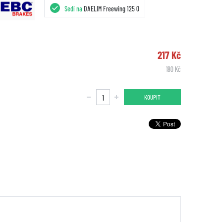
Sedí na
DAELIM Freewing 125 0
217 Kč
180 Kč
KOUPIT