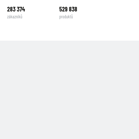
283 374
529 838
zákazníků
produktů