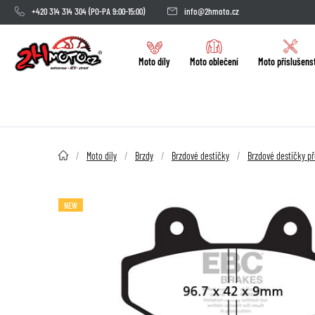
+420 314 314 304
(PO-PA 9:00-15:00)
info@2hmoto.cz
Moto díly
Moto oblečení
Moto příslušens
2HMOTO.cz
Moto díly
Brzdy
Brzdové destičky
Brzdové destičky př
NEW