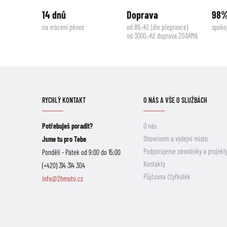
14 dnů
Doprava
98
na vrácení pěnez
od 89,-Kč (dle přepravce)
spoko
od 3000,-Kč doprava ZDARMA
RYCHLÝ KONTAKT
O NÁS A VŠE O SLUŽBÁCH
Potřebuješ poradit?
O nás
Showroom a výdejní místo
Jsme tu pro Tebe
Podporujeme závodníky a projekt
Pondělí - Pátek od 9:00 do 15:00
Kontakty
(+420) 314 314 304
Půjčovna čtyřkolek
info@2hmoto.cz