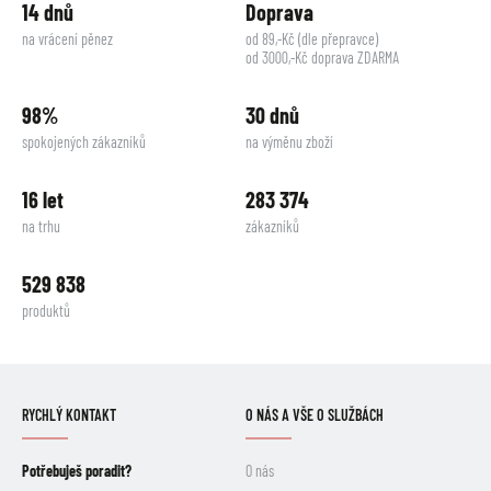
14 dnů
Doprava
na vrácení pěnez
od 89,-Kč (dle přepravce)
od 3000,-Kč doprava ZDARMA
98%
30 dnů
spokojených zákazníků
na výměnu zboží
16 let
283 374
na trhu
zákazníků
529 838
produktů
RYCHLÝ KONTAKT
O NÁS A VŠE O SLUŽBÁCH
Potřebuješ poradit?
O nás