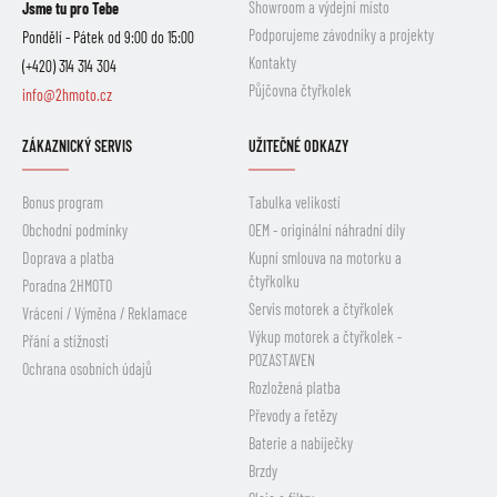
Showroom a výdejní místo
Jsme tu pro Tebe
Podporujeme závodníky a projekty
Pondělí - Pátek od 9:00 do 15:00
Kontakty
(+420) 314 314 304
Půjčovna čtyřkolek
info@2hmoto.cz
ZÁKAZNICKÝ SERVIS
UŽITEČNÉ ODKAZY
Bonus program
Tabulka velikostí
Obchodní podmínky
OEM - originální náhradní díly
Doprava a platba
Kupní smlouva na motorku a
čtyřkolku
Poradna 2HMOTO
Servis motorek a čtyřkolek
Vrácení / Výměna / Reklamace
Výkup motorek a čtyřkolek -
Přání a stížnosti
POZASTAVEN
Ochrana osobních údajů
Rozložená platba
Převody a řetězy
Baterie a nabíječky
Brzdy