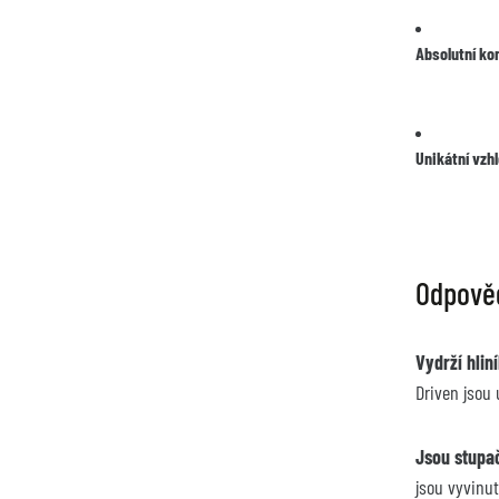
Absolutní kon
Unikátní vzhl
Odpověd
Vydrží hlin
Driven jsou 
Jsou stupač
jsou vyvinu