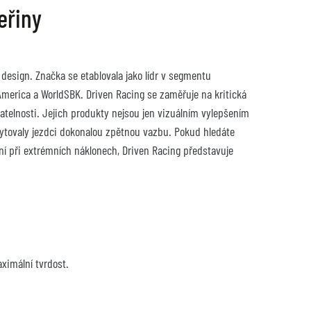
eřiny
design. Značka se etablovala jako lídr v segmentu 
erica a WorldSBK. Driven Racing se zaměřuje na kritická 
atelnosti. Jejich produkty nejsou jen vizuálním vylepšením 
kytovaly jezdci dokonalou zpětnou vazbu. Pokud hledáte 
í při extrémních náklonech, Driven Racing představuje 
ximální tvrdost.