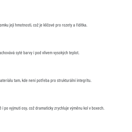
omku její hmotnosti, což je klíčové pro rozety a řídítka.
 zachovává syté barvy i pod vlivem vysokých teplot.
eriálu tam, kde není potřeba pro strukturální integritu.
ě i po vyjmutí osy, což dramaticky zrychluje výměnu kol v boxech.