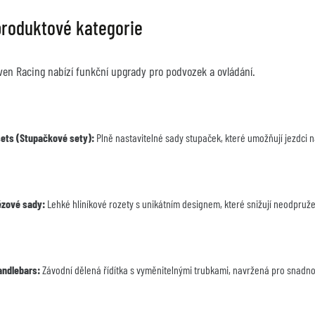
produktové kategorie
iven Racing nabízí funkční upgrady pro podvozek a ovládání.
ets (Stupačkové sety):
 Plně nastavitelné sady stupaček, které umožňují jezdci n
ězové sady:
 Lehké hliníkové rozety s unikátním designem, které snižují neodpruž
andlebars:
 Závodní dělená řídítka s vyměnitelnými trubkami, navržená pro snadn