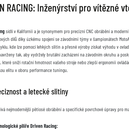
N RACING: Inženýrství pro vítězné vt
ing
 sídlí v Kalifornii a je synonymem pro precizní CNC obrábění a moderní 
ových dílů díky úzkému spojení se závodními týmy v šampionátech MotoAm
klu, kde lze pomocí lehkých slitin a přesné výroby získat výhodu v ovlad
 navrženy tak, aby vydržely brutální zacházení na závodním okruhu a pos
které sníží rotační hmotnost vašeho stroje nebo zlepší ergonomii ovládán
kou elitu v oboru performance tuningu.
ciznost a letecké slitiny
ívá nejmodernější pětiosé obrábění a specifické povrchové úpravy pro ma
nologické pilíře Driven Racing: