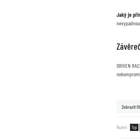
Jaký je pří
nevypadnou 
Závěre
DRIVEN RACI
nekompromis
Zobrazit fil
Řazení
Top