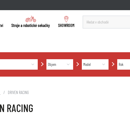
tví
Stroje a robotické sekačky
SHOWROOM
i
DRIVEN RACING
N RACING