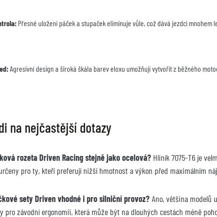
trola:
 Přesné uložení páček a stupaček eliminuje vůle, což dává jezdci mnohem lep
ed:
 Agresivní design a široká škála barev eloxu umožňují vytvořit z běžného motocy
i na nejčastější dotazy
íková rozeta Driven Racing stejně jako ocelová?
 Hliník 7075-T6 je velm
určeny pro ty, kteří preferují nižší hmotnost a výkon před maximálním n
kové sety Driven vhodné i pro silniční provoz?
 Ano, většina modelů 
ty pro závodní ergonomii, která může být na dlouhých cestách méně poho