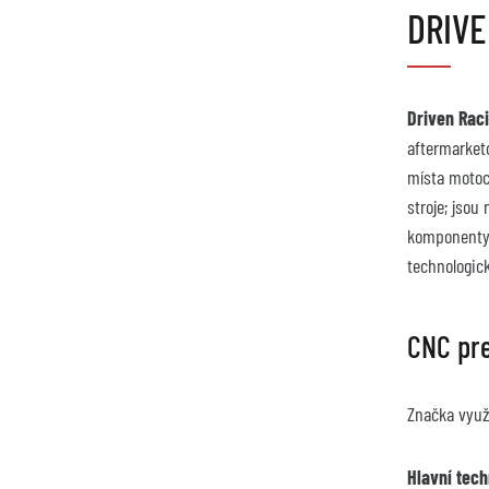
DRIVE
Driven Rac
aftermarket
místa motocy
stroje; jsou
komponenty, 
technologic
CNC pre
Značka využ
Hlavní tech