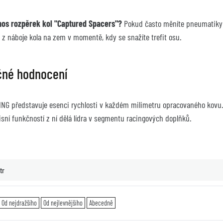
nos rozpěrek kol "Captured Spacers"?
 Pokud často měníte pneumatiky (
z náboje kola na zem v momentě, kdy se snažíte trefit osu.
čné hodnocení
NG představuje esenci rychlosti v každém milimetru opracovaného kovu. 
ní funkčností z ní dělá lídra v segmentu racingových doplňků.
tr
Od nejdražšího
Od nejlevnějšího
Abecedně