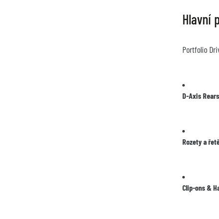
Hlavní 
Portfolio Dr
D-Axis Rears
Rozety a řet
Clip-ons & H