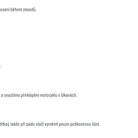
ankování během závodů.
:
ci a snazšímu překlápění motocyklu v šikanách.
tka), takže při pádu stačí vyměnit pouze poškozenou část.