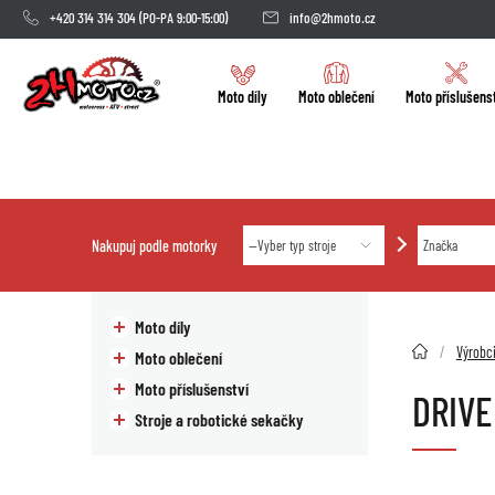
+420 314 314 304
(PO-PA 9:00-15:00)
info@2hmoto.cz
Moto díly
Moto oblečení
Moto příslušens
Nakupuj podle motorky
Moto díly
2HMOTO.cz
Výrobc
Moto oblečení
Moto příslušenství
DRIVE
Stroje a robotické sekačky