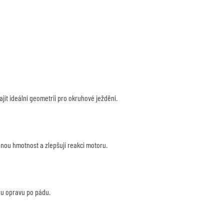
ajít ideální geometrii pro okruhové ježdění.
enou hmotnost a zlepšují reakci motoru.
ou opravu po pádu.