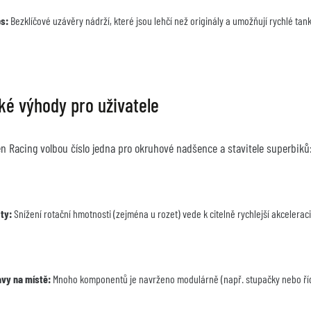
ps:
 Bezklíčové uzávěry nádrží, které jsou lehčí než originály a umožňují rychlé t
ké výhody pro uživatele
en Racing volbou číslo jedna pro okruhové nadšence a stavitele superbiků
ity:
 Snížení rotační hmotnosti (zejména u rozet) vede k citelně rychlejší akcelera
vy na místě:
 Mnoho komponentů je navrženo modulárně (např. stupačky nebo řídí