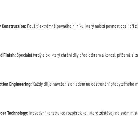
y Construction:
 Použití extrémně pevného hliníku, který nabízí pevnost oceli při zl
d Finish:
 Speciální tvrdý elox, který chrání díly před otěrem a korozí, přičemž si
tion Engineering:
 Každý díl je navržen s ohledem na odstranění přebytečného mat
cer Technology:
 Inovativní konstrukce rozpěrek kol, které zůstávají na svém míst