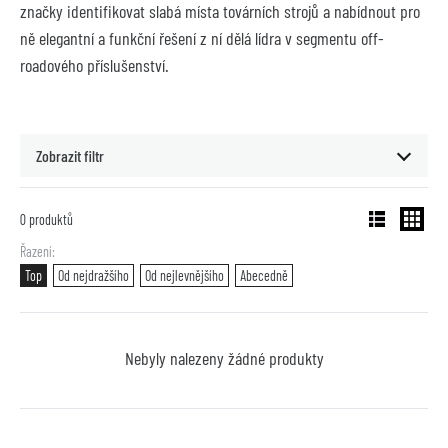
značky identifikovat slabá místa továrních strojů a nabídnout pro 
ně elegantní a funkční řešení z ní dělá lídra v segmentu off-
roadového příslušenství.
Zobrazit filtr
0
produktů
Řazení
Top
Od nejdražšího
Od nejlevnějšího
Abecedně
Nebyly nalezeny žádné produkty