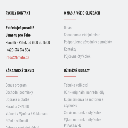
RYCHLÝ KONTAKT
O NÁS A VŠE O SLUŽBÁCH
Potřebuješ poradit?
O nás
Showroom a výdejní místo
Jsme tu pro Tebe
Podporujeme závodníky a projekty
Pondělí - Pátek od 9:00 do 15:00
Kontakty
(+420) 314 314 304
Půjčovna čtyřkolek
info@2hmoto.cz
ZÁKAZNICKÝ SERVIS
UŽITEČNÉ ODKAZY
Bonus program
Tabulka velikostí
Obchodní podmínky
OEM - originální náhradní díly
Doprava a platba
Kupní smlouva na motorku a
čtyřkolku
Poradna 2HMOTO
Servis motorek a čtyřkolek
Vrácení / Výměna / Reklamace
Výkup motorek a čtyřkolek -
Přání a stížnosti
POZASTAVEN
Ochrana osobních údajů