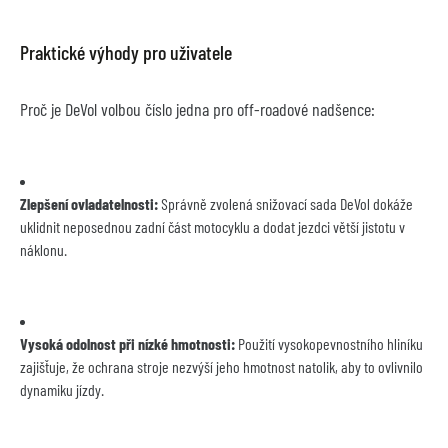
Praktické výhody pro uživatele
Proč je DeVol volbou číslo jedna pro off-roadové nadšence:
Zlepšení ovladatelnosti:
 Správně zvolená snižovací sada DeVol dokáže 
uklidnit neposednou zadní část motocyklu a dodat jezdci větší jistotu v 
náklonu.
Vysoká odolnost při nízké hmotnosti:
 Použití vysokopevnostního hliníku 
zajišťuje, že ochrana stroje nezvýší jeho hmotnost natolik, aby to ovlivnilo 
dynamiku jízdy.