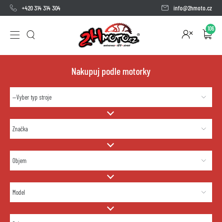
+420 314 314 304
info@2hmoto.cz
106
Nakupuj podle motorky