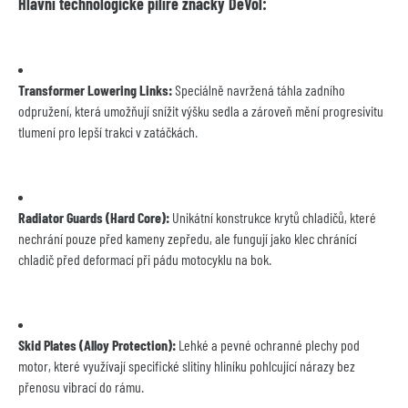
Hlavní technologické pilíře značky DeVol:
Transformer Lowering Links:
 Speciálně navržená táhla zadního 
odpružení, která umožňují snížit výšku sedla a zároveň mění progresivitu 
tlumení pro lepší trakci v zatáčkách.
Radiator Guards (Hard Core):
 Unikátní konstrukce krytů chladičů, které 
nechrání pouze před kameny zepředu, ale fungují jako klec chránící 
chladič před deformací při pádu motocyklu na bok.
Skid Plates (Alloy Protection):
 Lehké a pevné ochranné plechy pod 
motor, které využívají specifické slitiny hliníku pohlcující nárazy bez 
přenosu vibrací do rámu.