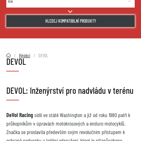
HLEDEJ KOMPATIBILNÍ PRODUKTY
2HMOTO.cz
Výrobci
DEVOL
DEVOL
DEVOL: Inženýrství pro nadvládu v terénu
DeVol Racing
 sídlí ve státě Washington a již od roku 1980 patří k 
průkopníkům v úpravách motokrosových a enduro motocyklů. 
Značka se proslavila především svým revolučním přístupem k 
ochraně podvozku a ladění odpružení, které je přizpůsobeno 