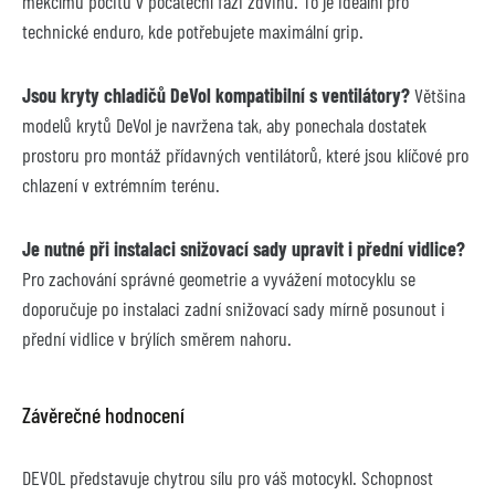
měkčímu pocitu v počáteční fázi zdvihu. To je ideální pro 
technické enduro, kde potřebujete maximální grip.
Jsou kryty chladičů DeVol kompatibilní s ventilátory?
 Většina 
modelů krytů DeVol je navržena tak, aby ponechala dostatek 
prostoru pro montáž přídavných ventilátorů, které jsou klíčové pro 
chlazení v extrémním terénu.
Je nutné při instalaci snižovací sady upravit i přední vidlice?
Pro zachování správné geometrie a vyvážení motocyklu se 
doporučuje po instalaci zadní snižovací sady mírně posunout i 
přední vidlice v brýlích směrem nahoru.
Závěrečné hodnocení
DEVOL představuje chytrou sílu pro váš motocykl. Schopnost 