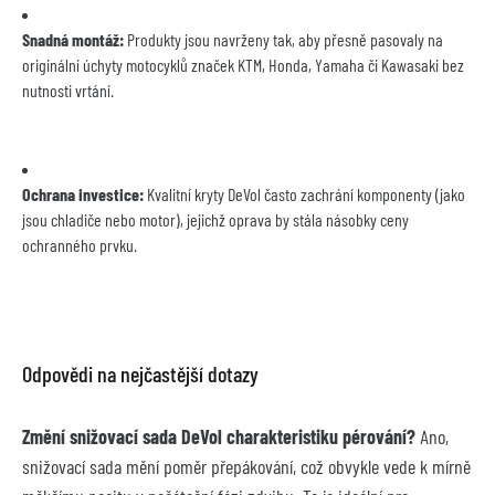
Snadná montáž:
 Produkty jsou navrženy tak, aby přesně pasovaly na 
originální úchyty motocyklů značek KTM, Honda, Yamaha či Kawasaki bez 
nutnosti vrtání.
Ochrana investice:
 Kvalitní kryty DeVol často zachrání komponenty (jako 
jsou chladiče nebo motor), jejichž oprava by stála násobky ceny 
ochranného prvku.
Odpovědi na nejčastější dotazy
Změní snižovací sada DeVol charakteristiku pérování?
 Ano, 
snižovací sada mění poměr přepákování, což obvykle vede k mírně 