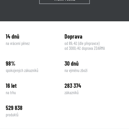
14 dnů
Doprava
na vrácení pěnez
od 89,-Kč (dle přepravce)
od 3000,-Kč doprava ZDARMA
98%
30 dnů
spokojených zákazníků
na výměnu zboží
16 let
283 374
na trhu
zákazníků
529 838
produktů