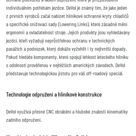
individuálním potřebám jezdce. DeVol je známý tím, že jako jeden 
z prvních výrobců začal nabízet hliníkové ochranné kryty chladičů 
a specifické snižovací sady (Lowering Links), které zásadně mění 
ergonomii a ovladatelnost stroje. Jejich produkty jsou vyhledávány 
jezdci, kteří vyžadují neprůstřelnou ochranu v technických 
pasážích a podvozek, který dokáže vyžehlit i ty nejtvrdší dopady. 
Pokud hledáte komponenty, které spojují lehkost leteckého hliníku 
s odolností prověřenou v nejtěžších amerických závodech, DeVol 
představuje technologickou jistotu pro váš off-roadový speciál.
Technologie odpružení a hliníkové konstrukce
DeVol využívá přesné CNC obrábění a hluboké znalosti kinematiky 
zadního odpružení.