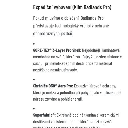
Expediční vybavení (Klim Badlands Pro)
Pokud mluvíme o oblečení, Badlands Pro
představuje technologický vrchol v ochraně
dobrodružných jezdců.
GORE-TEX® 3-Layer Pro Shell:
Nejodolnější laminátová
membrána na světě, která zaručuje, že jezdec zůstane v
suchu i při několikadenním dešti, přičemž materiál
neztěžkne nasáknutím vody.
Chrániče D3O® Aero Pro:
Exkluzivní úroveň ochrany,
která je měkká a pohodlná při pohybu, ale v milisekundě
nárazu ztvrdne a pohltí energii.
Superfabric®:
Extrémně odolná tkanina s keramickými
destičkami v místech dopadu, která nabízí nejvyšší
možnou odolnost proti prodření na asfaltu.