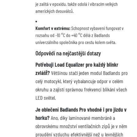
je zalitá v epoxidu, takže odolá i vibracím velkých
amerických dvouválců.
Komfort v extrému:
Schopnost vybavení fungovat v
rozsahu od -10 °C do +40 °C dělá z Badlands
univerzálního společníka pro cestu kolem světa.
Odpovědi na nejčastější dotazy
Potřebuji Load Equalizer pro každý blinkr
zvlášť?
Většinou stačí jeden modul Badlands pro
celý motocykl, který vybalancuje odpor v celém
okruhu a zajistí správnou frekvenci blikání všech
LED světel.
Je oblečení Badlands Pro vhodné i pro jízdu v
horku?
Ano, díky laminované membráně a
obrovskému množství ventilačních zipů je v něm
proudění vzduchu efektivnější než u levnějších