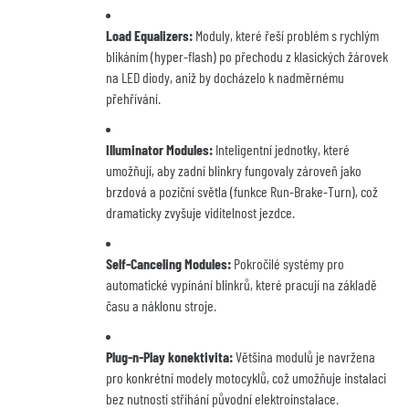
Load Equalizers:
Moduly, které řeší problém s rychlým
blikáním (hyper-flash) po přechodu z klasických žárovek
na LED diody, aniž by docházelo k nadměrnému
přehřívání.
Illuminator Modules:
Inteligentní jednotky, které
umožňují, aby zadní blinkry fungovaly zároveň jako
brzdová a poziční světla (funkce Run-Brake-Turn), což
dramaticky zvyšuje viditelnost jezdce.
Self-Canceling Modules:
Pokročilé systémy pro
automatické vypínání blinkrů, které pracují na základě
času a náklonu stroje.
Plug-n-Play konektivita:
Většina modulů je navržena
pro konkrétní modely motocyklů, což umožňuje instalaci
bez nutnosti stříhání původní elektroinstalace.