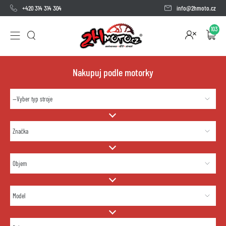
+420 314 314 304
info@2hmoto.cz
103
Nakupuj podle motorky