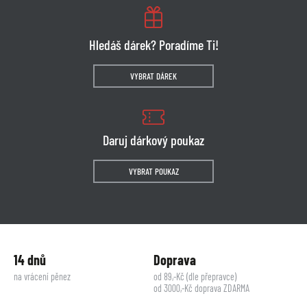
Hledáš dárek? Poradíme Ti!
VYBRAT DÁREK
Daruj dárkový poukaz
VYBRAT POUKAZ
14 dnů
Doprava
na vrácení pěnez
od 89,-Kč (dle přepravce)
od 3000,-Kč doprava ZDARMA