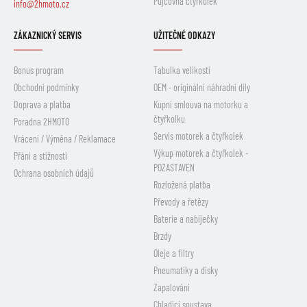
Půjčovna čtyřkolek
info@2hmoto.cz
ZÁKAZNICKÝ SERVIS
UŽITEČNÉ ODKAZY
Bonus program
Tabulka velikostí
Obchodní podmínky
OEM - originální náhradní díly
Doprava a platba
Kupní smlouva na motorku a
čtyřkolku
Poradna 2HMOTO
Servis motorek a čtyřkolek
Vrácení / Výměna / Reklamace
Výkup motorek a čtyřkolek -
Přání a stížnosti
POZASTAVEN
Ochrana osobních údajů
Rozložená platba
Převody a řetězy
Baterie a nabíječky
Brzdy
Oleje a filtry
Pneumatiky a disky
Zapalování
Chladicí soustava