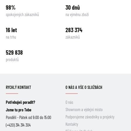
98%
30 dnů
spokojených zákazníků
na výměnu zboží
16 let
283 374
na trhu
zákazníků
529 838
produktů
RYCHLÝ KONTAKT
O NÁS A VŠE O SLUŽBÁCH
Potřebuješ poradit?
O nás
Showroom a výdejní místo
Jsme tu pro Tebe
Podporujeme závodníky a projekty
Pondělí - Pátek od 9:00 do 15:00
Kontakty
(+420) 314 314 304