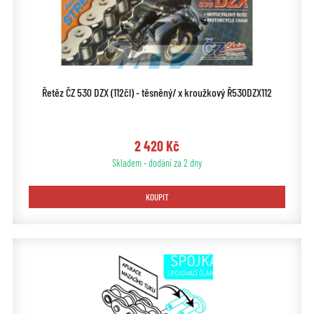
Řetěz ČZ 530 DZX (112čl) - těsněný/ x kroužkový Ř530DZX112
2 420 Kč
Skladem - dodání za 2 dny
KOUPIT