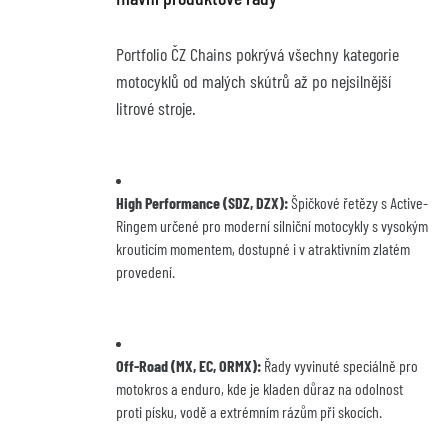
Portfolio ČZ Chains pokrývá všechny kategorie 
motocyklů od malých skútrů až po nejsilnější 
litrové stroje.
High Performance (SDZ, DZX):
 Špičkové řetězy s Active-
Ringem určené pro moderní silniční motocykly s vysokým 
krouticím momentem, dostupné i v atraktivním zlatém 
provedení.
Off-Road (MX, EC, ORMX):
 Řady vyvinuté speciálně pro 
motokros a enduro, kde je kladen důraz na odolnost 
proti písku, vodě a extrémním rázům při skocích.