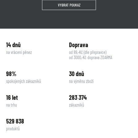
VYBRAT POUKAZ
14 dnů
Doprava
na vrácení pěnez
od 89,-Kč (dle přepravce)
od 3000,-Kč doprava ZDARMA
98%
30 dnů
spokojených zákazníků
na výměnu zboží
16 let
283 374
na trhu
zákazníků
529 838
produktů