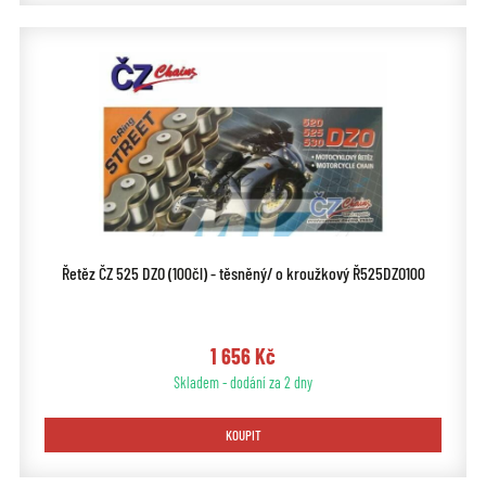
Řetěz ČZ 525 DZO (100čl) - těsněný/ o kroužkový Ř525DZO100
1 656 Kč
Skladem - dodání za 2 dny
KOUPIT