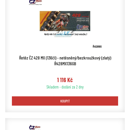
Řetěz ČZ 428 MX (136čl) - netěsněný/bezkroužkový (zlatý)
Ř428MX136GB
1 116 Kč
Skladem - dodání za 2 dny
KOUPIT