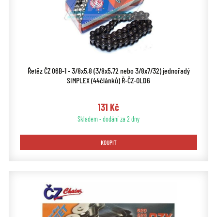
Řetěz ČZ 06B-1 - 3/8x5,8 (3/8x5,72 nebo 3/8x7/32) jednořadý
SIMPLEX (44článků) Ř-ČZ-OLD6
131 Kč
Skladem - dodání za 2 dny
KOUPIT