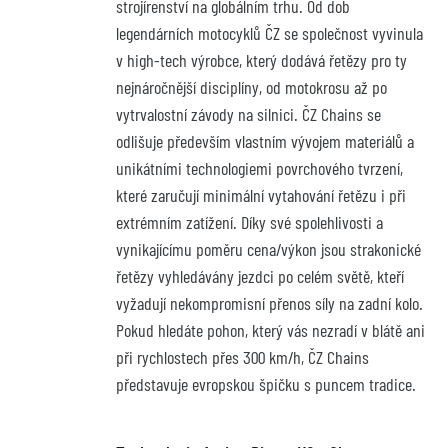
strojírenství na globálním trhu. Od dob 
legendárních motocyklů ČZ se společnost vyvinula 
v high-tech výrobce, který dodává řetězy pro ty 
nejnáročnější disciplíny, od motokrosu až po 
vytrvalostní závody na silnici. ČZ Chains se 
odlišuje především vlastním vývojem materiálů a 
unikátními technologiemi povrchového tvrzení, 
které zaručují minimální vytahování řetězu i při 
extrémním zatížení. Díky své spolehlivosti a 
vynikajícímu poměru cena/výkon jsou strakonické 
řetězy vyhledávány jezdci po celém světě, kteří 
vyžadují nekompromisní přenos síly na zadní kolo. 
Pokud hledáte pohon, který vás nezradí v blátě ani 
při rychlostech přes 300 km/h, ČZ Chains 
představuje evropskou špičku s puncem tradice.