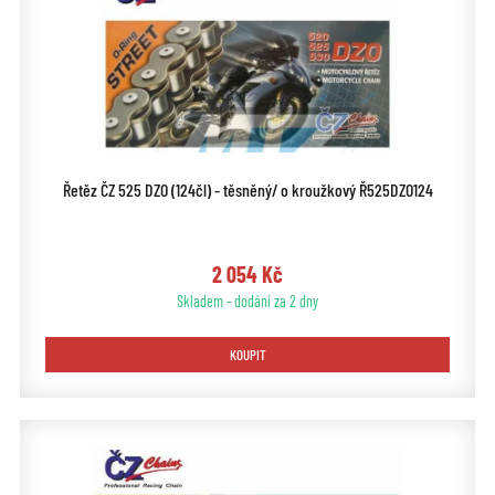
Řetěz ČZ 525 DZO (124čl) - těsněný/ o kroužkový Ř525DZO124
2 054 Kč
Skladem - dodání za 2 dny
KOUPIT