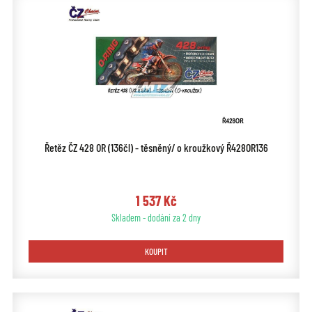
Řetěz ČZ 428 OR (136čl) - těsněný/ o kroužkový Ř428OR136
1 537 Kč
Skladem - dodání za 2 dny
KOUPIT