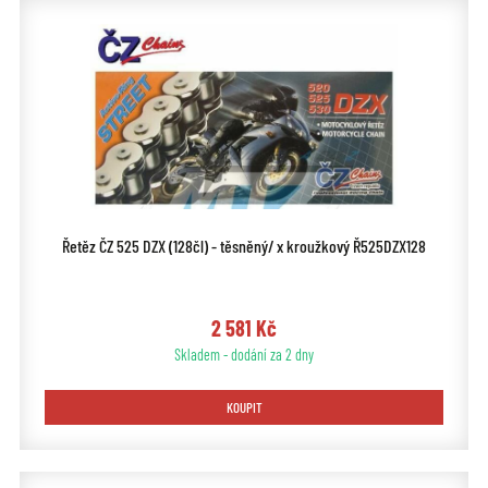
Řetěz ČZ 525 DZX (128čl) - těsněný/ x kroužkový Ř525DZX128
2 581 Kč
Skladem - dodání za 2 dny
KOUPIT