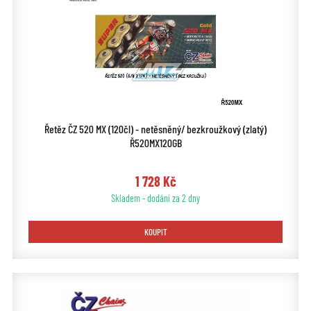
Řetěz ČZ 520 MX (120čl) - netěsněný/ bezkroužkový (zlatý)
Ř520MX120GB
1 728 Kč
Skladem - dodání za 2 dny
KOUPIT