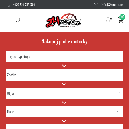
+420 314 314 304
info@2hmoto.cz
103
Nakupuj podle motorky