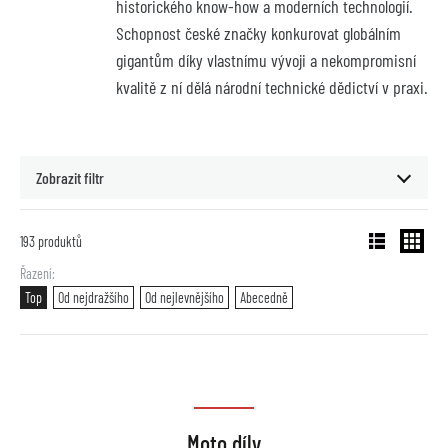
historického know-how a moderních technologií. 
Schopnost české značky konkurovat globálním 
gigantům díky vlastnímu vývoji a nekompromisní 
kvalitě z ní dělá národní technické dědictví v praxi.
Zobrazit filtr
193
produktů
Řazení
Top
Od nejdražšího
Od nejlevnějšího
Abecedně
Moto díly