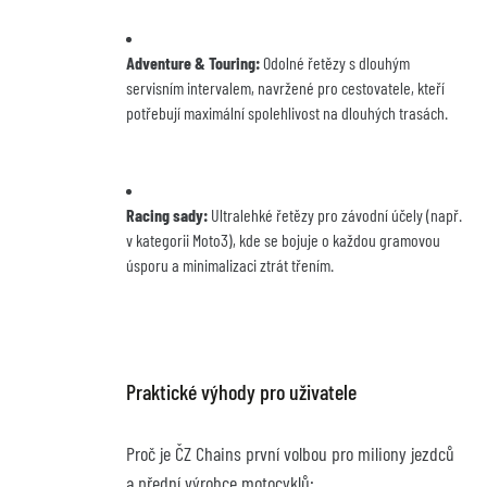
Adventure & Touring:
 Odolné řetězy s dlouhým 
servisním intervalem, navržené pro cestovatele, kteří 
potřebují maximální spolehlivost na dlouhých trasách.
Racing sady:
 Ultralehké řetězy pro závodní účely (např. 
v kategorii Moto3), kde se bojuje o každou gramovou 
úsporu a minimalizaci ztrát třením.
Praktické výhody pro uživatele
Proč je ČZ Chains první volbou pro miliony jezdců 
a přední výrobce motocyklů: