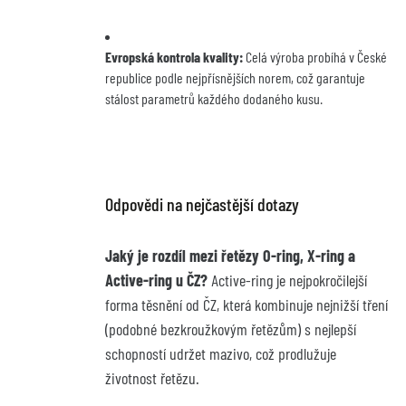
Evropská kontrola kvality:
 Celá výroba probíhá v České 
republice podle nejpřísnějších norem, což garantuje 
stálost parametrů každého dodaného kusu.
Odpovědi na nejčastější dotazy
Jaký je rozdíl mezi řetězy O-ring, X-ring a 
Active-ring u ČZ?
 Active-ring je nejpokročilejší 
forma těsnění od ČZ, která kombinuje nejnižší tření 
(podobné bezkroužkovým řetězům) s nejlepší 
schopností udržet mazivo, což prodlužuje 
životnost řetězu.