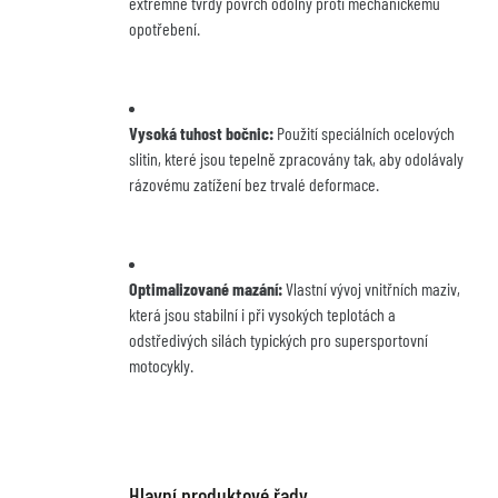
extrémně tvrdý povrch odolný proti mechanickému 
opotřebení.
Vysoká tuhost bočnic:
 Použití speciálních ocelových 
slitin, které jsou tepelně zpracovány tak, aby odolávaly 
rázovému zatížení bez trvalé deformace.
Optimalizované mazání:
 Vlastní vývoj vnitřních maziv, 
která jsou stabilní i při vysokých teplotách a 
odstředivých silách typických pro supersportovní 
motocykly.
Hlavní produktové řady