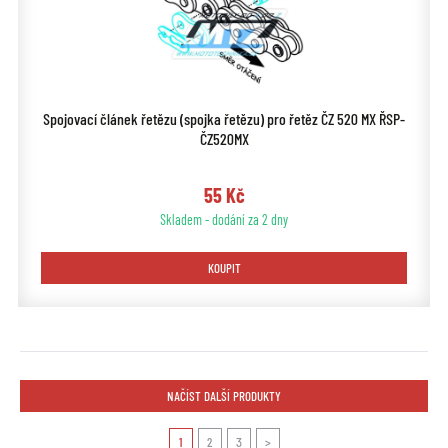
Spojovací článek řetězu (spojka řetězu) pro řetěz ČZ 520 MX ŘSP-
ČZ520MX
55 Kč
Skladem - dodání za 2 dny
KOUPIT
NAČÍST DALŠÍ PRODUKTY
1
2
3
>