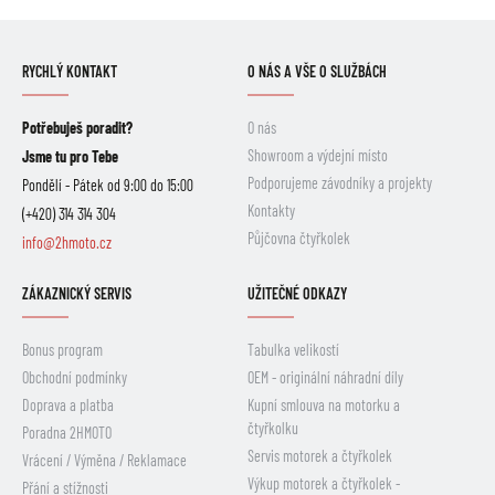
RYCHLÝ KONTAKT
O NÁS A VŠE O SLUŽBÁCH
Potřebuješ poradit?
O nás
Showroom a výdejní místo
Jsme tu pro Tebe
Podporujeme závodníky a projekty
Pondělí - Pátek od 9:00 do 15:00
Kontakty
(+420) 314 314 304
Půjčovna čtyřkolek
info@2hmoto.cz
ZÁKAZNICKÝ SERVIS
UŽITEČNÉ ODKAZY
Bonus program
Tabulka velikostí
Obchodní podmínky
OEM - originální náhradní díly
Doprava a platba
Kupní smlouva na motorku a
čtyřkolku
Poradna 2HMOTO
Servis motorek a čtyřkolek
Vrácení / Výměna / Reklamace
Výkup motorek a čtyřkolek -
Přání a stížnosti