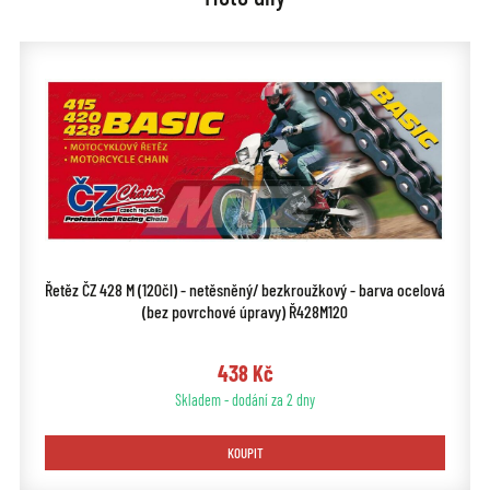
Řetěz ČZ 428 M (120čl) - netěsněný/ bezkroužkový - barva ocelová
(bez povrchové úpravy) Ř428M120
438 Kč
Skladem - dodání za 2 dny
KOUPIT