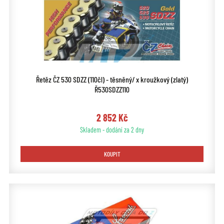
Řetěz ČZ 530 SDZZ (110čl) - těsněný/ x kroužkový (zlatý)
Ř530SDZZ110
2 852 Kč
Skladem - dodání za 2 dny
KOUPIT